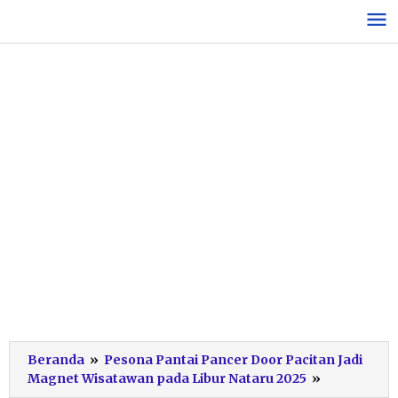
Lewati
ke
konten
Beranda
»
Pesona Pantai Pancer Door Pacitan Jadi
Pancer
Magnet Wisatawan pada Libur Nataru 2025
»
Dorr