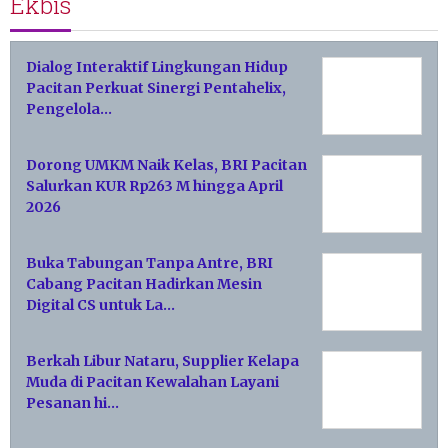
Ekbis
Dialog Interaktif Lingkungan Hidup
Pacitan Perkuat Sinergi Pentahelix,
Pengelola…
Dorong UMKM Naik Kelas, BRI Pacitan
Salurkan KUR Rp263 M hingga April
2026
Buka Tabungan Tanpa Antre, BRI
Cabang Pacitan Hadirkan Mesin
Digital CS untuk La…
Berkah Libur Nataru, Supplier Kelapa
Muda di Pacitan Kewalahan Layani
Pesanan hi…