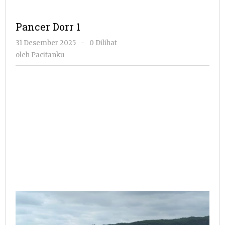
Pancer Dorr 1
oleh
31 Desember 2025
-
0 Dilihat
Pacitanku
oleh
Pacitanku