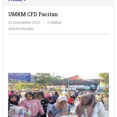
CFD
Pacitan
UMKM CFD Pacitan
oleh
22 Desember 2025
-
0 Dilihat
Pacitanku
oleh
Pacitanku