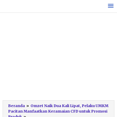
Lewati
ke
konten
Beranda
»
Omzet Naik Dua Kali Lipat, Pelaku UMKM
Pacitan Manfaatkan Keramaian CFD untuk Promosi
UMKM
Produk
»