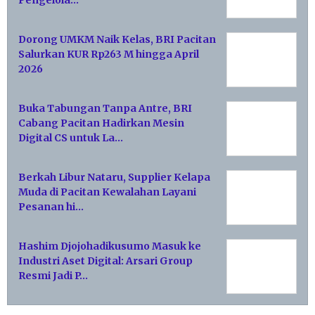
Dorong UMKM Naik Kelas, BRI Pacitan
Salurkan KUR Rp263 M hingga April
2026
Buka Tabungan Tanpa Antre, BRI
Cabang Pacitan Hadirkan Mesin
Digital CS untuk La…
Berkah Libur Nataru, Supplier Kelapa
Muda di Pacitan Kewalahan Layani
Pesanan hi…
Hashim Djojohadikusumo Masuk ke
Industri Aset Digital: Arsari Group
Resmi Jadi P…