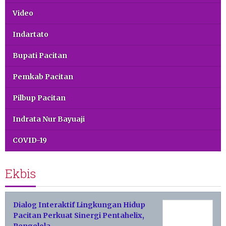
Video
Indartato
Bupati Pacitan
Pemkab Pacitan
Pilbup Pacitan
Indrata Nur Bayuaji
COVID-19
Ekbis
Dialog Interaktif Lingkungan Hidup
Pacitan Perkuat Sinergi Pentahelix,
Pengelola…