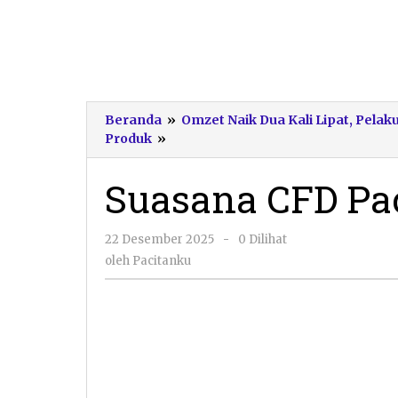
Beranda
»
Omzet Naik Dua Kali Lipat, Pel
Suasana
Produk
»
CFD
Pacitan
Suasana CFD Pa
oleh
22 Desember 2025
-
0 Dilihat
Pacitanku
oleh
Pacitanku