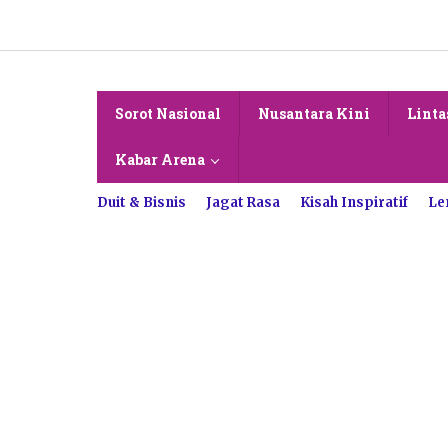
Lewati
ke
konten
Sorot Nasional
Nusantara Kini
Linta
Kabar Arena
Duit & Bisnis
Jagat Rasa
Kisah Inspiratif
Le