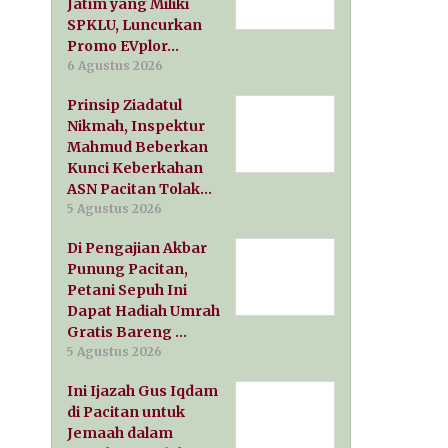
Jatim yang Miliki
SPKLU, Luncurkan
Promo EVplor…
6 Agustus 2026
Prinsip Ziadatul
Nikmah, Inspektur
Mahmud Beberkan
Kunci Keberkahan
ASN Pacitan Tolak…
5 Agustus 2026
Di Pengajian Akbar
Punung Pacitan,
Petani Sepuh Ini
Dapat Hadiah Umrah
Gratis Bareng …
5 Agustus 2026
Ini Ijazah Gus Iqdam
di Pacitan untuk
Jemaah dalam