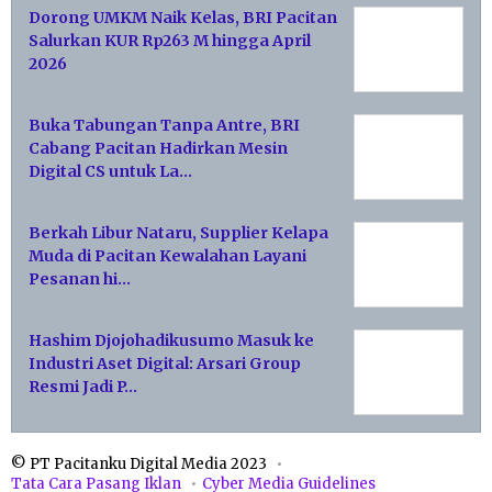
Dorong UMKM Naik Kelas, BRI Pacitan
Salurkan KUR Rp263 M hingga April
2026
Buka Tabungan Tanpa Antre, BRI
Cabang Pacitan Hadirkan Mesin
Digital CS untuk La…
Berkah Libur Nataru, Supplier Kelapa
Muda di Pacitan Kewalahan Layani
Pesanan hi…
Hashim Djojohadikusumo Masuk ke
Industri Aset Digital: Arsari Group
Resmi Jadi P…
© PT Pacitanku Digital Media 2023
Tata Cara Pasang Iklan
Cyber Media Guidelines