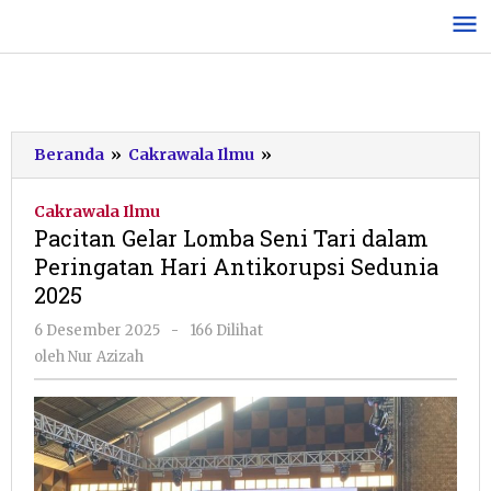
Lewati
ke
konten
Pacitan
Beranda
»
Cakrawala Ilmu
»
Gelar
Lomba
Cakrawala Ilmu
Seni
Pacitan Gelar Lomba Seni Tari dalam
Tari
Peringatan Hari Antikorupsi Sedunia
dalam
2025
Peringatan
Hari
oleh
6 Desember 2025
-
166 Dilihat
Antikorupsi
Nur
oleh
Nur Azizah
Sedunia
Azizah
2025