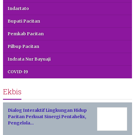
Indartato
Bupati Pacitan
Pemkab Pacitan
Pilbup Pacitan
Indrata Nur Bayuaji
COVID-19
Ekbis
Dialog Interaktif Lingkungan Hidup
Pacitan Perkuat Sinergi Pentahelix,
Pengelola…