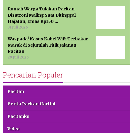
Rumah Warga Tulakan Pacitan
Disatroni Maling Saat Ditinggal
Hajatan, Emas Rp350 …
31 Juli 2026
Waspada! Kasus Kabel WiFi Terbakar
Marak di Sejumlah Titik Jalanan
Pacitan
29 Juli 2026
Pencarian Populer
Pacitan
Berita Pacitan Hari ini
Pacitanku
Video