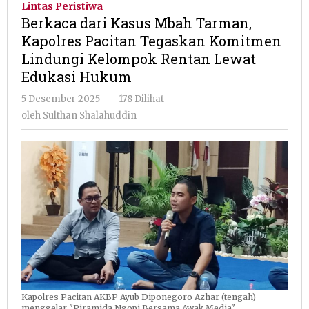
Lintas Peristiwa
Mbah
Berkaca dari Kasus Mbah Tarman,
Tarman,
Kapolres Pacitan Tegaskan Komitmen
Kapolres
Lindungi Kelompok Rentan Lewat
Pacitan
Tegaskan
Edukasi Hukum
Komitmen
oleh
5 Desember 2025
-
178 Dilihat
Lindungi
Sulthan
Kelompok
oleh
Sulthan Shalahuddin
Shalahuddin
Rentan
Lewat
Edukasi
Hukum
Kapolres Pacitan AKBP Ayub Diponegoro Azhar (tengah)
menggelar "Piramida Ngopi Bersama Awak Media"