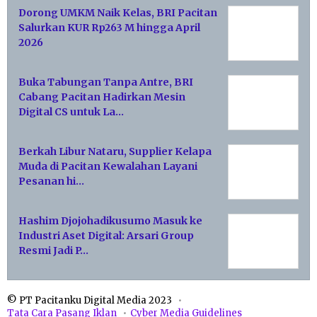
Dorong UMKM Naik Kelas, BRI Pacitan
Salurkan KUR Rp263 M hingga April
2026
Buka Tabungan Tanpa Antre, BRI
Cabang Pacitan Hadirkan Mesin
Digital CS untuk La…
Berkah Libur Nataru, Supplier Kelapa
Muda di Pacitan Kewalahan Layani
Pesanan hi…
Hashim Djojohadikusumo Masuk ke
Industri Aset Digital: Arsari Group
Resmi Jadi P…
© PT Pacitanku Digital Media 2023
Tata Cara Pasang Iklan
Cyber Media Guidelines