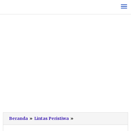
Lewati
ke
konten
Berkaca
Beranda
»
Lintas Peristiwa
»
dari
Kasus