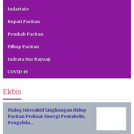
Indartato
Bupati Pacitan
Pemkab Pacitan
Pilbup Pacitan
Indrata Nur Bayuaji
COVID-19
Ekbis
Dialog Interaktif Lingkungan Hidup
Pacitan Perkuat Sinergi Pentahelix,
Pengelola…