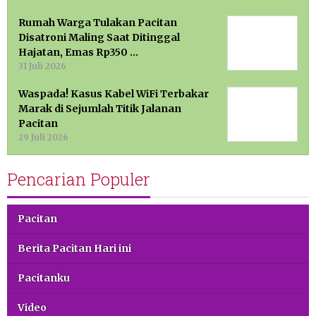
Rumah Warga Tulakan Pacitan
Disatroni Maling Saat Ditinggal
Hajatan, Emas Rp350 …
31 Juli 2026
Waspada! Kasus Kabel WiFi Terbakar
Marak di Sejumlah Titik Jalanan
Pacitan
29 Juli 2026
Pencarian Populer
Pacitan
Berita Pacitan Hari ini
Pacitanku
Video