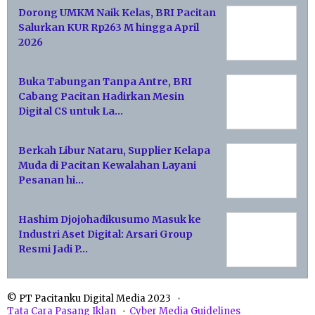
Dorong UMKM Naik Kelas, BRI Pacitan
Salurkan KUR Rp263 M hingga April
2026
Buka Tabungan Tanpa Antre, BRI
Cabang Pacitan Hadirkan Mesin
Digital CS untuk La…
Berkah Libur Nataru, Supplier Kelapa
Muda di Pacitan Kewalahan Layani
Pesanan hi…
Hashim Djojohadikusumo Masuk ke
Industri Aset Digital: Arsari Group
Resmi Jadi P…
© PT Pacitanku Digital Media 2023
Tata Cara Pasang Iklan
Cyber Media Guidelines