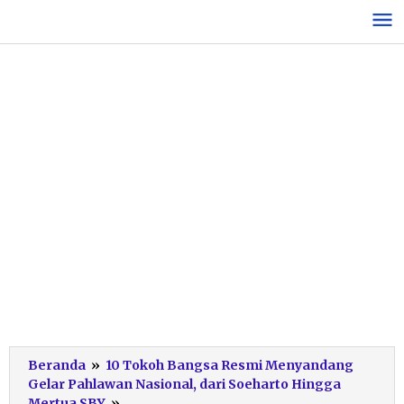
Lewati
ke
konten
Beranda
»
10 Tokoh Bangsa Resmi Menyandang
Gelar Pahlawan Nasional, dari Soeharto Hingga
Penganugerahan
Mertua SBY
»