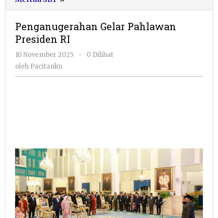
Gelar
Pahlawan
Penganugerahan Gelar Pahlawan
Presiden
Presiden RI
RI
oleh
10 November 2025
-
0 Dilihat
Pacitanku
oleh
Pacitanku