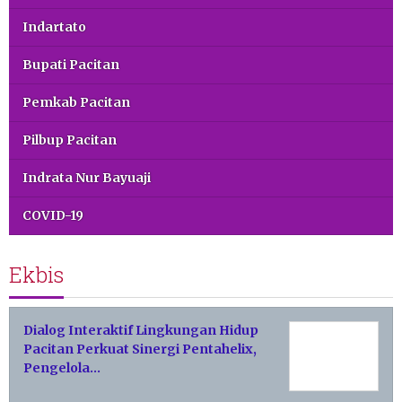
Indartato
Bupati Pacitan
Pemkab Pacitan
Pilbup Pacitan
Indrata Nur Bayuaji
COVID-19
Ekbis
Dialog Interaktif Lingkungan Hidup
Pacitan Perkuat Sinergi Pentahelix,
Pengelola…