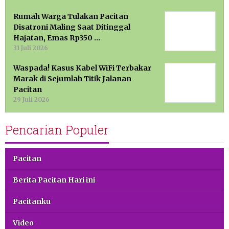
Rumah Warga Tulakan Pacitan
Disatroni Maling Saat Ditinggal
Hajatan, Emas Rp350 …
31 Juli 2026
Waspada! Kasus Kabel WiFi Terbakar
Marak di Sejumlah Titik Jalanan
Pacitan
29 Juli 2026
Pencarian Populer
Pacitan
Berita Pacitan Hari ini
Pacitanku
Video