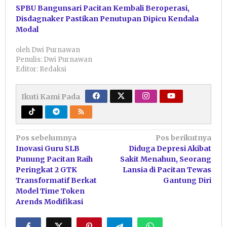
SPBU Bangunsari Pacitan Kembali Beroperasi,
Disdagnaker Pastikan Penutupan Dipicu Kendala
Modal
oleh
Dwi Purnawan
Penulis: Dwi Purnawan
Editor: Redaksi
Ikuti Kami Pada
Navigasi
Pos sebelumnya
Pos berikutnya
Inovasi Guru SLB
Diduga Depresi Akibat
pos
Punung Pacitan Raih
Sakit Menahun, Seorang
Peringkat 2 GTK
Lansia di Pacitan Tewas
Transformatif Berkat
Gantung Diri
Model Time Token
Arends Modifikasi