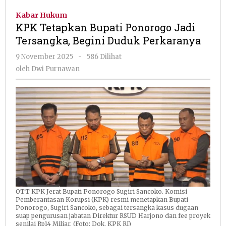
Bupati
Kabar Hukum
Ponorogo
KPK Tetapkan Bupati Ponorogo Jadi
Jadi
Tersangka, Begini Duduk Perkaranya
Tersangka,
Begini
oleh
9 November 2025
-
586 Dilihat
Duduk
Dwi
oleh
Dwi Purnawan
Perkaranya
Purnawan
OTT KPK Jerat Bupati Ponorogo Sugiri Sancoko. Komisi
Pemberantasan Korupsi (KPK) resmi menetapkan Bupati
Ponorogo, Sugiri Sancoko, sebagai tersangka kasus dugaan
suap pengurusan jabatan Direktur RSUD Harjono dan fee proyek
senilai Rp14 Miliar. (Foto: Dok. KPK RI)