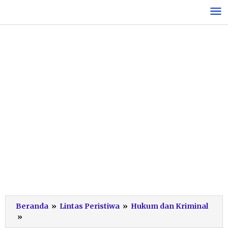
Lewati
ke
konten
Beranda
»
Lintas Peristiwa
»
Hukum dan Kriminal
KPK
»
Tetapkan