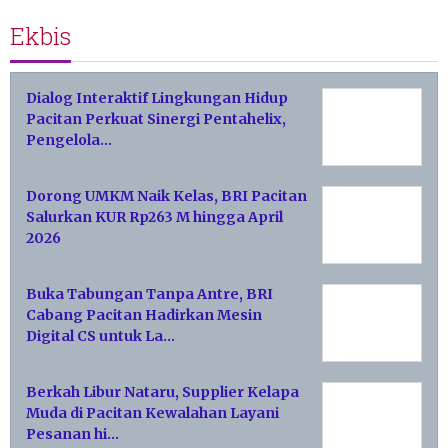
Ekbis
Dialog Interaktif Lingkungan Hidup
Pacitan Perkuat Sinergi Pentahelix,
Pengelola…
Dorong UMKM Naik Kelas, BRI Pacitan
Salurkan KUR Rp263 M hingga April
2026
Buka Tabungan Tanpa Antre, BRI
Cabang Pacitan Hadirkan Mesin
Digital CS untuk La…
Berkah Libur Nataru, Supplier Kelapa
Muda di Pacitan Kewalahan Layani
Pesanan hi…