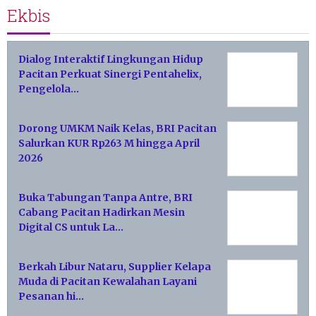
Ekbis
Dialog Interaktif Lingkungan Hidup
Pacitan Perkuat Sinergi Pentahelix,
Pengelola…
Dorong UMKM Naik Kelas, BRI Pacitan
Salurkan KUR Rp263 M hingga April
2026
Buka Tabungan Tanpa Antre, BRI
Cabang Pacitan Hadirkan Mesin
Digital CS untuk La…
Berkah Libur Nataru, Supplier Kelapa
Muda di Pacitan Kewalahan Layani
Pesanan hi…