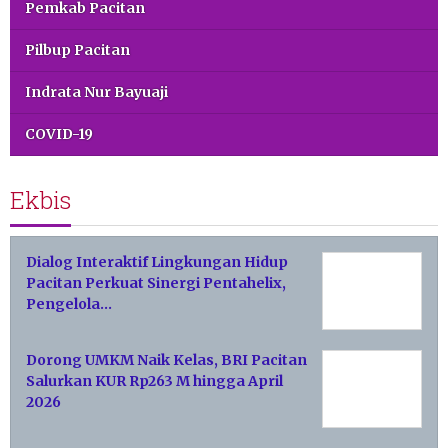
Pemkab Pacitan
Pilbup Pacitan
Indrata Nur Bayuaji
COVID-19
Ekbis
Dialog Interaktif Lingkungan Hidup
Pacitan Perkuat Sinergi Pentahelix,
Pengelola…
Dorong UMKM Naik Kelas, BRI Pacitan
Salurkan KUR Rp263 M hingga April
2026