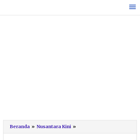
Lewati
ke
konten
Pengurus
Beranda
»
Nusantara Kini
»
PCNU
Pacitan