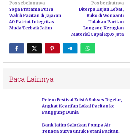
Navigasi
Pos sebelumnya
Pos berikutnya
Yoga Pratama Putra
Diterpa Hujan Lebat,
pos
Wakili Pacitan di Jajaran
Ruko di Wonoanti
40 Patriot Integritas
Tulakan Pacitan
Muda Terbaik Jatim
Longsor, Kerugian
Material Capai Rp35 Juta
Baca Lainnya
Pelem Festival Edisi 6 Sukses Digelar,
Angkat Kearifan Lokal Pacitan ke
Panggung Dunia
Bank Jatim Salurkan Pompa Air
Tenaga Surya untuk Petani Pacitan,