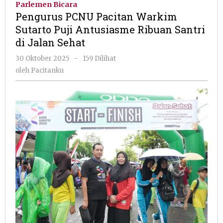
Parlemen Bicara
Warkim
Pengurus PCNU Pacitan Warkim
Sutarto
Sutarto Puji Antusiasme Ribuan Santri
Puji
di Jalan Sehat
Antusiasme
Ribuan
oleh
30 Oktober 2025
-
159 Dilihat
Santri
Pacitanku
oleh
Pacitanku
di
Jalan
Sehat