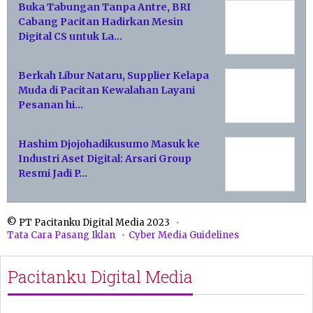
Buka Tabungan Tanpa Antre, BRI
Cabang Pacitan Hadirkan Mesin
Digital CS untuk La…
Berkah Libur Nataru, Supplier Kelapa
Muda di Pacitan Kewalahan Layani
Pesanan hi…
Hashim Djojohadikusumo Masuk ke
Industri Aset Digital: Arsari Group
Resmi Jadi P…
© PT Pacitanku Digital Media 2023
Tata Cara Pasang Iklan
Cyber Media Guidelines
Pacitanku Digital Media