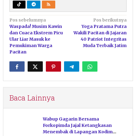
Navigasi
Pos sebelumnya
Pos berikutnya
Waspada! Musim Kawin
Yoga Pratama Putra
pos
dan Cuaca Ekstrem Picu
Wakili Pacitan di Jajaran
Ular Liar Masuk ke
40 Patriot Integritas
Pemukiman Warga
Muda Terbaik Jatim
Pacitan
Baca Lainnya
Wabup Gagarin Bersama
Forkopimda Jajal Ketangkasan
Menembak di Lapangan Kodim