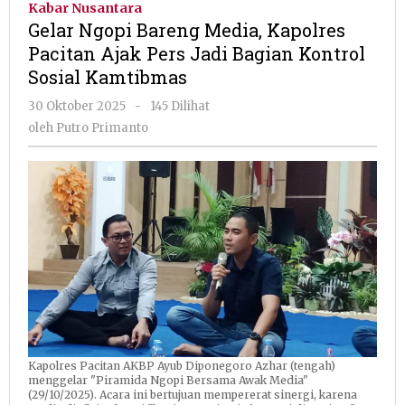
Kabar Nusantara
Media,
Gelar Ngopi Bareng Media, Kapolres
Kapolres
Pacitan Ajak Pers Jadi Bagian Kontrol
Pacitan
Sosial Kamtibmas
Ajak
Pers
oleh
30 Oktober 2025
-
145 Dilihat
Jadi
Putro
oleh
Putro Primanto
Bagian
Primanto
Kontrol
Sosial
Kamtibmas
Kapolres Pacitan AKBP Ayub Diponegoro Azhar (tengah)
menggelar "Piramida Ngopi Bersama Awak Media"
(29/10/2025). Acara ini bertujuan mempererat sinergi, karena