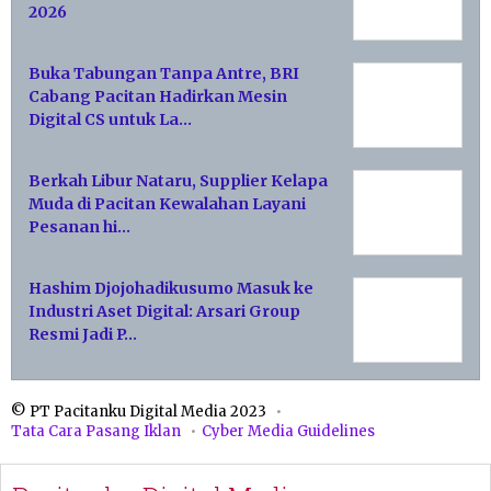
2026
Buka Tabungan Tanpa Antre, BRI
Cabang Pacitan Hadirkan Mesin
Digital CS untuk La…
Berkah Libur Nataru, Supplier Kelapa
Muda di Pacitan Kewalahan Layani
Pesanan hi…
Hashim Djojohadikusumo Masuk ke
Industri Aset Digital: Arsari Group
Resmi Jadi P…
© PT Pacitanku Digital Media 2023
Tata Cara Pasang Iklan
Cyber Media Guidelines