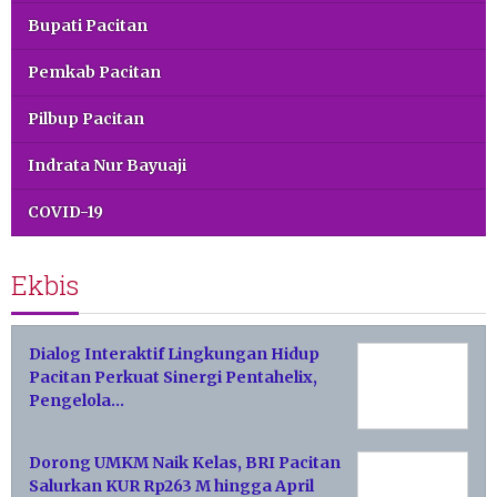
Bupati Pacitan
Pemkab Pacitan
Pilbup Pacitan
Indrata Nur Bayuaji
COVID-19
Ekbis
Dialog Interaktif Lingkungan Hidup
Pacitan Perkuat Sinergi Pentahelix,
Pengelola…
Dorong UMKM Naik Kelas, BRI Pacitan
Salurkan KUR Rp263 M hingga April