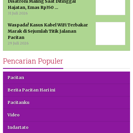
Disatroni Maling Saat Ditinggal
Hajatan, Emas Rp350 …
31 Juli 2026
Waspada! Kasus Kabel WiFi Terbakar
Marak di Sejumlah Titik Jalanan
Pacitan
29 Juli 2026
Pencarian Populer
Pacitan
Berita Pacitan Hari ini
Pacitanku
Video
Indartato