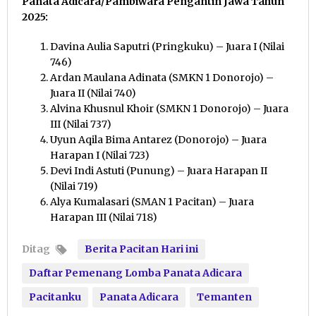
Panata Adicara/Pambiwara Pengantin Jawa Tahun
2025:
Davina Aulia Saputri (Pringkuku) – Juara I (Nilai
746)
Ardan Maulana Adinata (SMKN 1 Donorojo) –
Juara II (Nilai 740)
Alvina Khusnul Khoir (SMKN 1 Donorojo) – Juara
III (Nilai 737)
Uyun Aqila Bima Antarez (Donorojo) – Juara
Harapan I (Nilai 723)
Devi Indi Astuti (Punung) – Juara Harapan II
(Nilai 719)
Alya Kumalasari (SMAN 1 Pacitan) – Juara
Harapan III (Nilai 718)
Ditag
Berita Pacitan Hari ini
Daftar Pemenang Lomba Panata Adicara
Pacitanku
Panata Adicara
Temanten