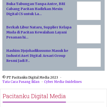
Buka Tabungan Tanpa Antre, BRI
Cabang Pacitan Hadirkan Mesin
Digital CS untuk La…
Berkah Libur Nataru, Supplier Kelapa
Muda di Pacitan Kewalahan Layani
Pesanan hi…
Hashim Djojohadikusumo Masuk ke
Industri Aset Digital: Arsari Group
Resmi Jadi P…
© PT Pacitanku Digital Media 2023
Tata Cara Pasang Iklan
Cyber Media Guidelines
Pacitanku Digital Media