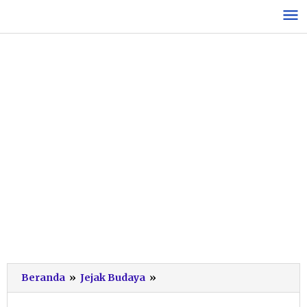
Lewati
ke
konten
Ini
Beranda
»
Jejak Budaya
»
Daftar
Pemenang