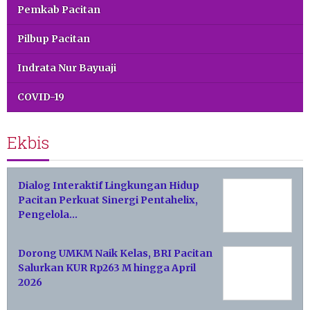
Pemkab Pacitan
Pilbup Pacitan
Indrata Nur Bayuaji
COVID-19
Ekbis
Dialog Interaktif Lingkungan Hidup
Pacitan Perkuat Sinergi Pentahelix,
Pengelola…
Dorong UMKM Naik Kelas, BRI Pacitan
Salurkan KUR Rp263 M hingga April
2026