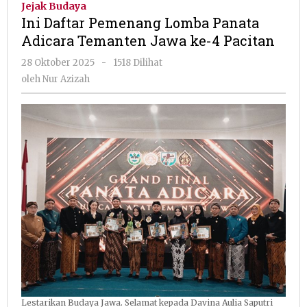
Jejak Budaya
Lomba
Ini Daftar Pemenang Lomba Panata
Panata
Adicara Temanten Jawa ke-4 Pacitan
Adicara
Temanten
oleh
28 Oktober 2025
-
1518 Dilihat
Jawa
Nur
oleh
Nur Azizah
ke-
Azizah
4
Pacitan
Lestarikan Budaya Jawa. Selamat kepada Davina Aulia Saputri