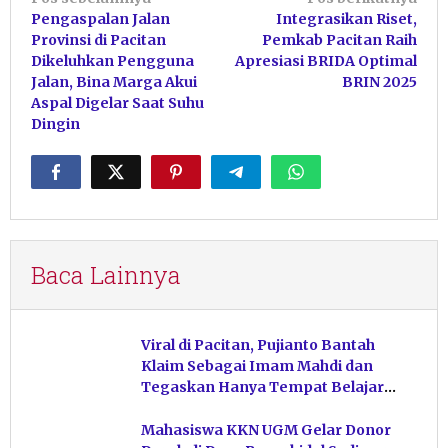
Navigasi
Pengaspalan Jalan
Integrasikan Riset,
pos
Provinsi di Pacitan
Pemkab Pacitan Raih
Dikeluhkan Pengguna
Apresiasi BRIDA Optimal
Jalan, Bina Marga Akui
BRIN 2025
Aspal Digelar Saat Suhu
Dingin
Baca Lainnya
Viral di Pacitan, Pujianto Bantah
Klaim Sebagai Imam Mahdi dan
Tegaskan Hanya Tempat Belajar
Ketuhanan
Mahasiswa KKN UGM Gelar Donor