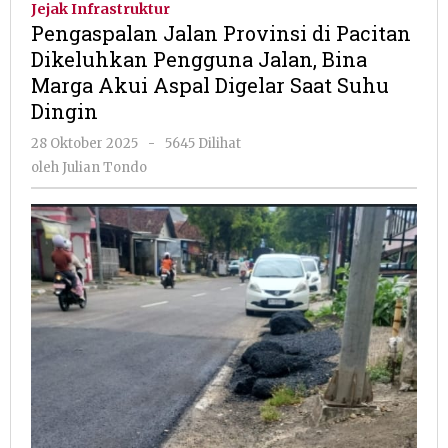
Jejak Infrastruktur
di
Pengaspalan Jalan Provinsi di Pacitan
Pacitan
Dikeluhkan Pengguna Jalan, Bina
Dikeluhkan
Marga Akui Aspal Digelar Saat Suhu
Pengguna
Jalan,
Dingin
Bina
oleh
28 Oktober 2025
-
5645 Dilihat
Marga
Julian
Akui
oleh
Julian Tondo
Tondo
Aspal
Digelar
Saat
Suhu
Dingin