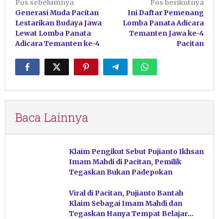
Navigasi
Pos sebelumnya
Pos berikutnya
Generasi Muda Pacitan
Ini Daftar Pemenang
pos
Lestarikan Budaya Jawa
Lomba Panata Adicara
Lewat Lomba Panata
Temanten Jawa ke-4
Adicara Temanten ke-4
Pacitan
Baca Lainnya
Klaim Pengikut Sebut Pujianto Ikhsan
Imam Mahdi di Pacitan, Pemilik
Tegaskan Bukan Padepokan
Viral di Pacitan, Pujianto Bantah
Klaim Sebagai Imam Mahdi dan
Tegaskan Hanya Tempat Belajar