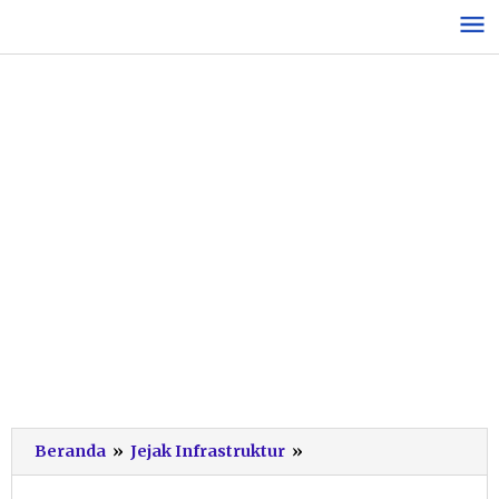
Lewati
ke
konten
Pengaspalan
Beranda
»
Jejak Infrastruktur
»
Jalan
Provinsi