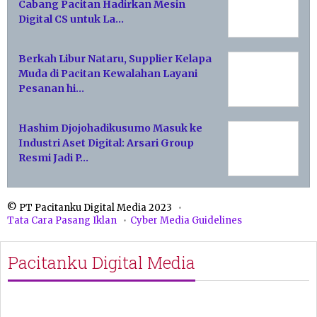
Cabang Pacitan Hadirkan Mesin
Digital CS untuk La…
Berkah Libur Nataru, Supplier Kelapa
Muda di Pacitan Kewalahan Layani
Pesanan hi…
Hashim Djojohadikusumo Masuk ke
Industri Aset Digital: Arsari Group
Resmi Jadi P…
© PT Pacitanku Digital Media 2023
Tata Cara Pasang Iklan
Cyber Media Guidelines
Pacitanku Digital Media