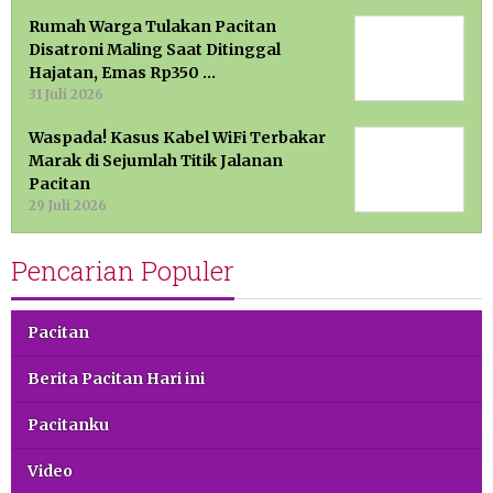
Rumah Warga Tulakan Pacitan
Disatroni Maling Saat Ditinggal
Hajatan, Emas Rp350 …
31 Juli 2026
Waspada! Kasus Kabel WiFi Terbakar
Marak di Sejumlah Titik Jalanan
Pacitan
29 Juli 2026
Pencarian Populer
Pacitan
Berita Pacitan Hari ini
Pacitanku
Video