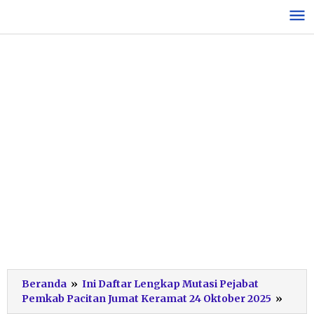
Lewati
ke
konten
Beranda
»
Ini Daftar Lengkap Mutasi Pejabat
Bupat
Pemkab Pacitan Jumat Keramat 24 Oktober 2025
»
Melan