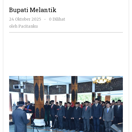
Bupati Melantik
oleh
24 Oktober 2025
-
0 Dilihat
Pacitanku
oleh
Pacitanku