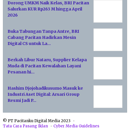
Dorong UMKM Naik Kelas, BRI Pacitan
Salurkan KUR Rp263 M hingga April
2026
Buka Tabungan Tanpa Antre, BRI
Cabang Pacitan Hadirkan Mesin
Digital CS untuk La…
Berkah Libur Nataru, Supplier Kelapa
Muda di Pacitan Kewalahan Layani
Pesanan hi…
Hashim Djojohadikusumo Masuk ke
Industri Aset Digital: Arsari Group
Resmi Jadi P…
© PT Pacitanku Digital Media 2023
Tata Cara Pasang Iklan
Cyber Media Guidelines