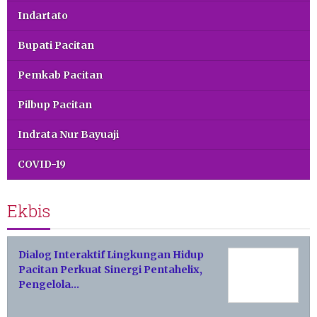
Indartato
Bupati Pacitan
Pemkab Pacitan
Pilbup Pacitan
Indrata Nur Bayuaji
COVID-19
Ekbis
Dialog Interaktif Lingkungan Hidup
Pacitan Perkuat Sinergi Pentahelix,
Pengelola…