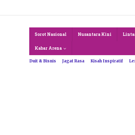
Lewati
ke
konten
Sorot Nasional
Nusantara Kini
Linta
Kabar Arena
Duit & Bisnis
Jagat Rasa
Kisah Inspiratif
Le