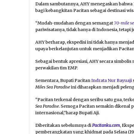
Dalam sambutannya, AHY menegaskan bahwa Ek
bagi kebangkitan Pacitan sebagai destinasi wi
“Mudah-mudahan dengan semangat
70-mile se
pariwisatanya, tidak hanya di Indonesia, tetapi 
AHY berharap, ekspedisi ini tidak hanya menjadi
upaya berkelanjutan untuk menjadikan Pacitan s
Sebagai bentuk apresiasi, AHY secara simbol
perwakilan tim EMP.
Sementara, Bupati Pacitan
Indrata Nur Bayuaji
Miles Sea Paradise
ini diharapkan menjadi pele
“Pacitan terkenal dengan seribu satu gua, ter
Sea Paradise
. Semoga Pacitan semakin dikenal p
internasional,”harap Bupati Aji.
Diberitakan sebelumnya di
Pacitanku.com
, Eksp
pemberangkatan yang khidmat pada Selasa (19/