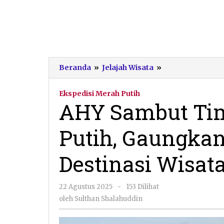
AHY
Beranda
»
Jelajah Wisata
»
Sambut
Tim
Ekspedisi Merah Putih
Ekspedisi
AHY Sambut Tim
Merah
Putih,
Putih, Gaungkan
Gaungkan
Pacitan
sebagai
Destinasi Wisat
Destinasi
Wisata
Dunia
oleh
22 Agustus 2025
-
153 Dilihat
Sulthan
oleh
Sulthan Shalahuddin
Shalahuddin