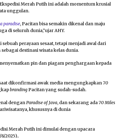
spedisi Merah Putih ini adalah momentum krusial
sata unggulan.
a paradise
, Pacitan bisa semakin dikenal dan maju
juga di seluruh dunia,”ujar AHY.
 sebuah perayaan sesaat, tetapi menjadi awal dari
ebagai destinasi wisata kelas dunia.
is menyematkan pin dan piagam penghargaan kepada
saat dikonfirmasi awak media mengungkapkan
70
ngkap
branding
Pacitan yang sudah-sudah.
kenal dengan
Paradise of Java
, dan sekarang ada
70 Miles
ariwisatanya, khususnya di dunia
edisi Merah Putih ini dimulai dengan upacara
8/2025)..