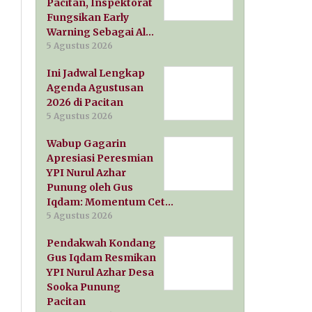
Pacitan, Inspektorat
Fungsikan Early
Warning Sebagai Al…
5 Agustus 2026
Ini Jadwal Lengkap
Agenda Agustusan
2026 di Pacitan
5 Agustus 2026
Wabup Gagarin
Apresiasi Peresmian
YPI Nurul Azhar
Punung oleh Gus
Iqdam: Momentum Cet…
5 Agustus 2026
Pendakwah Kondang
Gus Iqdam Resmikan
YPI Nurul Azhar Desa
Sooka Punung
Pacitan