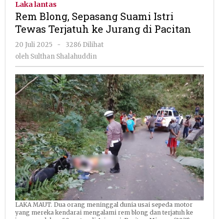
Laka lantas
Suami
Rem Blong, Sepasang Suami Istri
Istri
Tewas Terjatuh ke Jurang di Pacitan
Tewas
Terjatuh
oleh
20 Juli 2025
-
3286 Dilihat
ke
Sulthan
oleh
Sulthan Shalahuddin
Jurang
Shalahuddin
di
Pacitan
LAKA MAUT. Dua orang meninggal dunia usai sepeda motor
yang mereka kendarai mengalami rem blong dan terjatuh ke