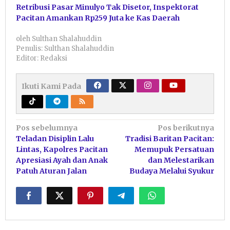
Retribusi Pasar Minulyo Tak Disetor, Inspektorat
Pacitan Amankan Rp259 Juta ke Kas Daerah
oleh
Sulthan Shalahuddin
Penulis: Sulthan Shalahuddin
Editor: Redaksi
Ikuti Kami Pada
Navigasi
Pos sebelumnya
Pos berikutnya
Teladan Disiplin Lalu
Tradisi Baritan Pacitan:
pos
Lintas, Kapolres Pacitan
Memupuk Persatuan
Apresiasi Ayah dan Anak
dan Melestarikan
Patuh Aturan Jalan
Budaya Melalui Syukur