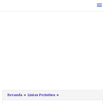
Lewati
ke
konten
Rem
Beranda
»
Lintas Peristiwa
»
Blong,
Sepasang