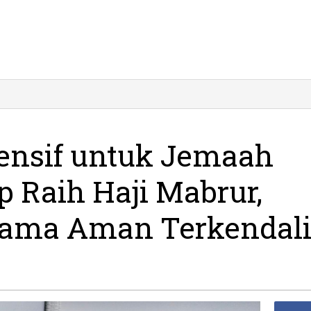
alan
f
ensif untuk Jemaah
:
ap Raih Haji Mabrur,
tama Aman Terkendal
,
ali