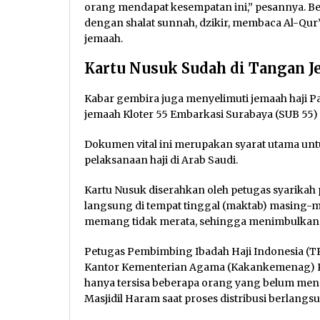
orang mendapat kesempatan ini,” pesannya. B
dengan shalat sunnah, dzikir, membaca Al-Qur
jemaah.
Kartu Nusuk Sudah di Tangan J
Kabar gembira juga menyelimuti jemaah haji Pac
jemaah Kloter 55 Embarkasi Surabaya (SUB 55) 
Dokumen vital ini merupakan syarat utama unt
pelaksanaan haji di Arab Saudi.
Kartu Nusuk diserahkan oleh petugas syarikah
langsung di tempat tinggal (maktab) masing-ma
memang tidak merata, sehingga menimbulkan s
Petugas Pembimbing Ibadah Haji Indonesia (TP
Kantor Kementerian Agama (Kakankemenag) Ka
hanya tersisa beberapa orang yang belum men
Masjidil Haram saat proses distribusi berlangs