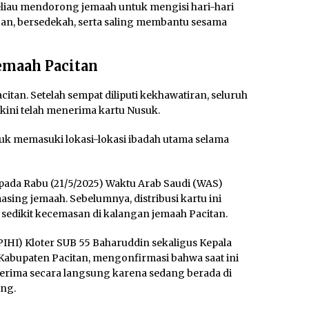
eliau mendorong jemaah untuk mengisi hari-hari
’an, bersedekah, serta saling membantu sesama
emaah Pacitan
itan. Setelah sempat diliputi kekhawatiran, seluruh
kini telah menerima kartu Nusuk.
uk memasuki lokasi-lokasi ibadah utama selama
 pada Rabu (21/5/2025) Waktu Arab Saudi (WAS)
sing jemaah. Sebelumnya, distribusi kartu ini
edikit kecemasan di kalangan jemaah Pacitan.
IHI) Kloter SUB 55 Baharuddin sekaligus Kepala
bupaten Pacitan, mengonfirmasi bahwa saat ini
erima secara langsung karena sedang berada di
ung.