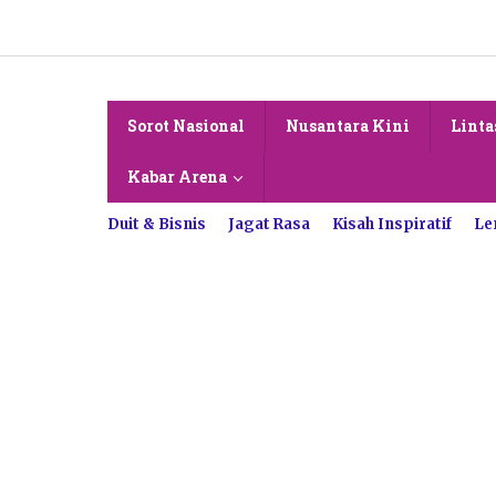
Lewati
ke
konten
Sorot Nasional
Nusantara Kini
Linta
Kabar Arena
Duit & Bisnis
Jagat Rasa
Kisah Inspiratif
Le