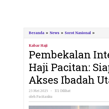
Pembek
Beranda
»
News
»
Sorot Nasional
»
Intensi
untuk
Kabar Haji
Jemaah
Pembekalan Int
Haji
Pacitan
Haji Pacitan: Si
Siap
Raih
Haji
Akses Ibadah U
Mabrur
Akses
Ibadah
oleh
23 Mei 2025
-
172 Dilihat
Utama
Pacitanku
oleh
Pacitanku
Aman
Terkend