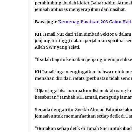
pembimbing ibadah kloter, Baharuddin, Atmosf
jemaah antusias menyerap ilmu dan nasihat.
Baca juga:
Kemenag Pastikan 203 Calon Haji
KH. Ismail Nur dari Tim Bimbad Sektor 8 dala
jenjang tertinggi dalam perjalanan spiritual 
Allah SWT yang sejati.
“Ibadah haji itu kenaikan jenjang menuju sukses
KH Ismail juga mengingatkan bahwa untuk mer
menahan diri dari rafats (perbuatan tidak senon
“Ujian juga bisa berupa kondisi maktab yang 
kesabaran,” tambah KH. Ismail, mengutip lama
Senada dengan itu, Syeikh Ahmad Fahmi selak
jemaah untuk memanfaatkan setiap detik di T
“Gunakan setiap detik di Tanah Suci untuk ibad