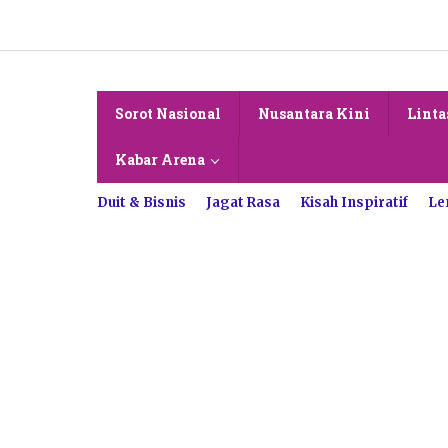
Lewati
ke
konten
Sorot Nasional
Nusantara Kini
Linta
Kabar Arena
Duit & Bisnis
Jagat Rasa
Kisah Inspiratif
Le