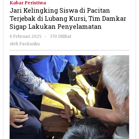
Kabar Peristiwa
di
Jari Kelingking Siswa di Pacitan
Pacitan
Terjebak di Lubang Kursi, Tim Damkar
Terjebak
Sigap Lakukan Penyelamatan
di
Lubang
oleh
6 Februari 2025
-
370 Dilihat
Kursi,
Pacitanku
oleh
Pacitanku
Tim
Damkar
Sigap
Lakukan
Penyelamatan