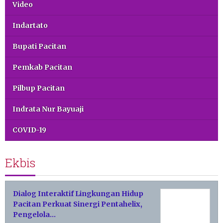
Video
Indartato
Bupati Pacitan
Pemkab Pacitan
Pilbup Pacitan
Indrata Nur Bayuaji
COVID-19
Ekbis
Dialog Interaktif Lingkungan Hidup
Pacitan Perkuat Sinergi Pentahelix,
Pengelola…