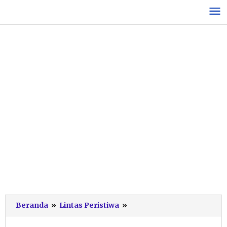
Lewati
ke
konten
Jari
Beranda
»
Lintas Peristiwa
»
Kelingking
Siswa