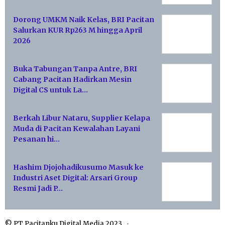
Dorong UMKM Naik Kelas, BRI Pacitan
Salurkan KUR Rp263 M hingga April
2026
Buka Tabungan Tanpa Antre, BRI
Cabang Pacitan Hadirkan Mesin
Digital CS untuk La…
Berkah Libur Nataru, Supplier Kelapa
Muda di Pacitan Kewalahan Layani
Pesanan hi…
Hashim Djojohadikusumo Masuk ke
Industri Aset Digital: Arsari Group
Resmi Jadi P…
© PT Pacitanku Digital Media 2023