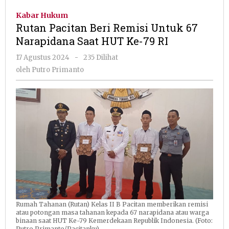
Beri
Kabar Hukum
Remisi
Rutan Pacitan Beri Remisi Untuk 67
Untuk
Narapidana Saat HUT Ke-79 RI
67
Narapidana
oleh
17 Agustus 2024
-
235 Dilihat
Saat
Putro
oleh
Putro Primanto
HUT
Primanto
Ke-
79
RI
Rumah Tahanan (Rutan) Kelas II B Pacitan memberikan remisi
atau potongan masa tahanan kepada 67 narapidana atau warga
binaan saat HUT Ke-79 Kemerdekaan Republik Indonesia. (Foto:
Putro Primanto/Pacitanku)