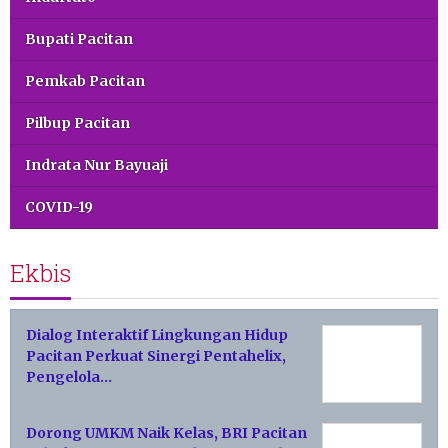
Bupati Pacitan
Pemkab Pacitan
Pilbup Pacitan
Indrata Nur Bayuaji
COVID-19
Ekbis
Dialog Interaktif Lingkungan Hidup
Pacitan Perkuat Sinergi Pentahelix,
Pengelola…
Dorong UMKM Naik Kelas, BRI Pacitan