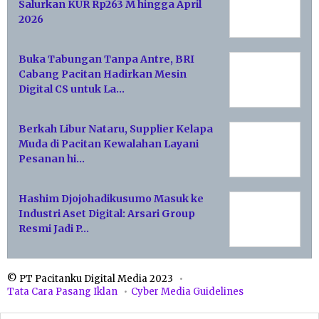
Salurkan KUR Rp263 M hingga April
2026
Buka Tabungan Tanpa Antre, BRI
Cabang Pacitan Hadirkan Mesin
Digital CS untuk La…
Berkah Libur Nataru, Supplier Kelapa
Muda di Pacitan Kewalahan Layani
Pesanan hi…
Hashim Djojohadikusumo Masuk ke
Industri Aset Digital: Arsari Group
Resmi Jadi P…
© PT Pacitanku Digital Media 2023
Tata Cara Pasang Iklan
Cyber Media Guidelines