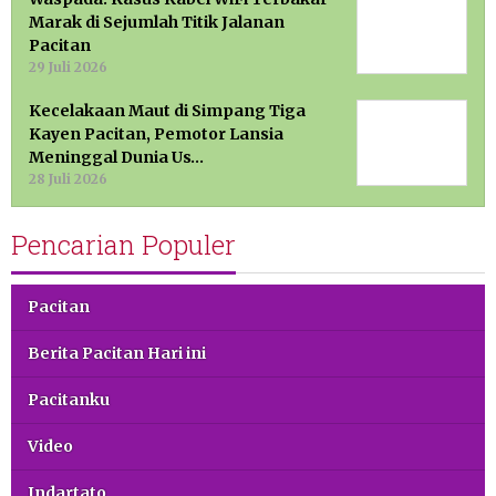
Marak di Sejumlah Titik Jalanan
Pacitan
29 Juli 2026
Kecelakaan Maut di Simpang Tiga
Kayen Pacitan, Pemotor Lansia
Meninggal Dunia Us…
28 Juli 2026
Pencarian Populer
Pacitan
Berita Pacitan Hari ini
Pacitanku
Video
Indartato