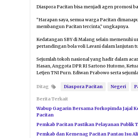
Diaspora Pacitan bisa menjadi agen promosi bag
“Harapan saya, semua warga Pacitan dimanapu
membangun Pacitan tercinta,” ungkapnya.
Kedatangan SBY di Malang selain memenuhi un
pertandingan bola voli Lavani dalam lanjutan 
Sejumlah tokoh nasional yang hadir dalam acara
Hasan, Anggota DPR RI Sartono Hutomo, Ketua
Letjen TNI Purn. Ediwan Prabowo serta sejumla
Ditag
Diaspora Pacitan
Negeri
P
Berita Terkait
Wabup Gagarin Bersama Forkopimda Jajal 
Pacitan
Pemkab Pacitan Pastikan Pelayanan Publik 
Pemkab dan Kemenag Pacitan Pantau Isu Ali