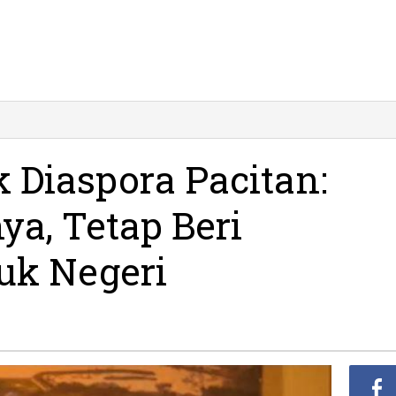
 Diaspora Pacitan:
ra
:
ya, Tetap Beri
n
nya,
uk Negeri
ngan