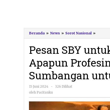
Pesan
Beranda
»
News
»
Sorot Nasional
»
SBY
untuk
Pesan SBY untuk
Diaspo
Pacitan
Apapun Profesin
Apapu
Profesi
Tetap
Sumbangan unt
Beri
Sumba
untuk
oleh
15 Juni 2024
-
326 Dilihat
Negeri
Pacitanku
oleh
Pacitanku