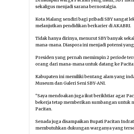
Di hadapan warga Pacitan yang hadir, SBY men
sekaligus menjadi sarana bernostalgia.
Kota Malang sendiri bagi pribadi SBY sangat lek
melanjutkan pendidikan berkarier di AKABRI.
Tidak hanya dirinya, menurut SBY banyak sekali
mana-mana. Diaspora ini menjadi potensi yang
Presiden yang pernah memimpin 2 periode ters
orang dari mana-mana untuk datang ke Pacitan
Kabupaten ini memiliki bentang alam yang inda
Museum dan Galeri Seni SBY-ANI.
“Saya mendoakan juga ikut berikhtiar agar Pa
bekerja tetap memberikan sumbangan untuk neg
Pacitan.
Senada juga disampaikan Bupati Pacitan Indrat
membutuhkan dukungan warganya yang terse