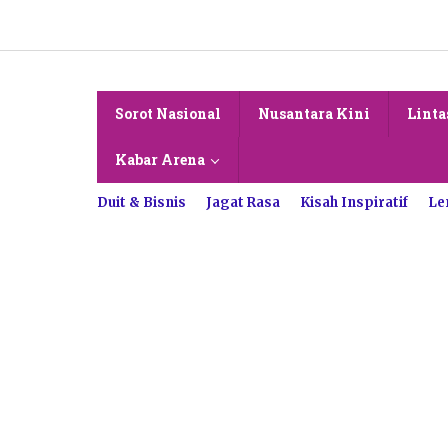
Lewati
ke
konten
Sorot Nasional
Nusantara Kini
Linta
Kabar Arena
Duit & Bisnis
Jagat Rasa
Kisah Inspiratif
Le