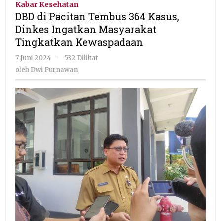
Kabar Kesehatan
Tembus
DBD di Pacitan Tembus 364 Kasus,
364
Dinkes Ingatkan Masyarakat
Kasus,
Tingkatkan Kewaspadaan
Dinkes
Ingatkan
oleh
7 Juni 2024
-
532 Dilihat
Masyarakat
Dwi
oleh
Dwi Purnawan
Tingkatkan
Purnawan
Kewaspadaa