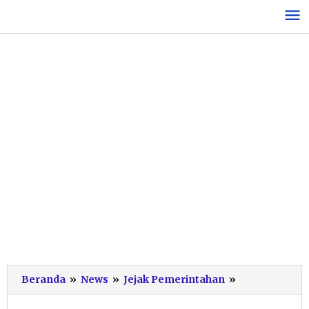
Lewati
ke
konten
DBD
Beranda
»
News
»
Jejak Pemerintahan
»
di
Pacitan