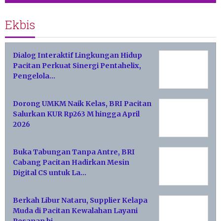
Ekbis
Dialog Interaktif Lingkungan Hidup
Pacitan Perkuat Sinergi Pentahelix,
Pengelola…
Dorong UMKM Naik Kelas, BRI Pacitan
Salurkan KUR Rp263 M hingga April
2026
Buka Tabungan Tanpa Antre, BRI
Cabang Pacitan Hadirkan Mesin
Digital CS untuk La…
Berkah Libur Nataru, Supplier Kelapa
Muda di Pacitan Kewalahan Layani
Pesanan hi…