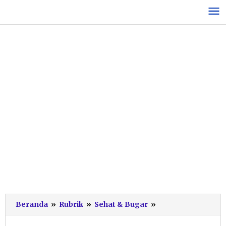
Lewati
ke
konten
Panduan
Beranda
»
Rubrik
»
Sehat & Bugar
»
Memilih
Susu