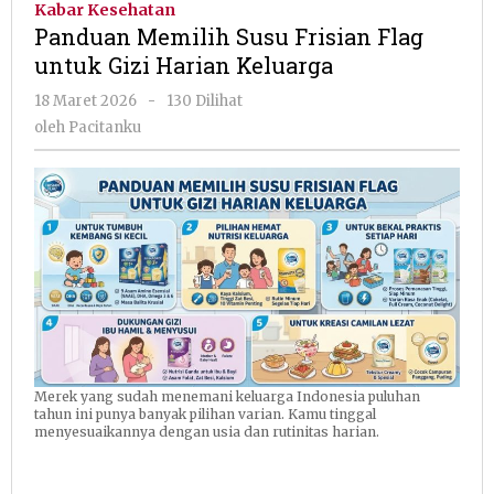
Kabar Kesehatan
Frisian
Panduan Memilih Susu Frisian Flag
Flag
untuk Gizi Harian Keluarga
untuk
Gizi
oleh
18 Maret 2026
-
130 Dilihat
Harian
Pacitanku
oleh
Pacitanku
Keluarga
Merek yang sudah menemani keluarga Indonesia puluhan
tahun ini punya banyak pilihan varian. Kamu tinggal
menyesuaikannya dengan usia dan rutinitas harian.