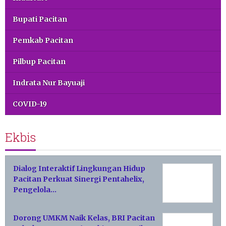
Bupati Pacitan
Pemkab Pacitan
Pilbup Pacitan
Indrata Nur Bayuaji
COVID-19
Ekbis
Dialog Interaktif Lingkungan Hidup
Pacitan Perkuat Sinergi Pentahelix,
Pengelola…
Dorong UMKM Naik Kelas, BRI Pacitan