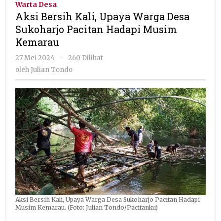
Warta Desa
Upaya
Aksi Bersih Kali, Upaya Warga Desa
Warga
Sukoharjo Pacitan Hadapi Musim
Desa
Kemarau
Sukoharjo
Pacitan
oleh
27 Mei 2024
-
260 Dilihat
Hadapi
Julian
oleh
Julian Tondo
Musim
Tondo
Kemarau
Aksi Bersih Kali, Upaya Warga Desa Sukoharjo Pacitan Hadapi
Musim Kemarau. (Foto: Julian Tondo/Pacitanku)