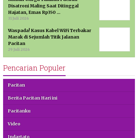
Disatroni Maling Saat Ditinggal
Hajatan, Emas Rp350 …
31 Juli 2026
Waspada! Kasus Kabel WiFi Terbakar
Marak di Sejumlah Titik Jalanan
Pacitan
29 Juli 2026
Pencarian Populer
Pacitan
Berita Pacitan Hari ini
Pacitanku
Video
Indartato