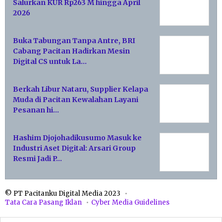
Salurkan KUR Rp263 M hingga April
2026
Buka Tabungan Tanpa Antre, BRI
Cabang Pacitan Hadirkan Mesin
Digital CS untuk La…
Berkah Libur Nataru, Supplier Kelapa
Muda di Pacitan Kewalahan Layani
Pesanan hi…
Hashim Djojohadikusumo Masuk ke
Industri Aset Digital: Arsari Group
Resmi Jadi P…
© PT Pacitanku Digital Media 2023
Tata Cara Pasang Iklan
Cyber Media Guidelines