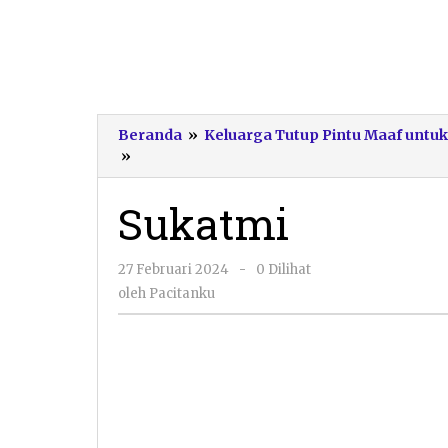
Beranda
»
Keluarga Tutup Pintu Maaf untuk
Sukatmi
»
Sukatmi
oleh
27 Februari 2024
-
0 Dilihat
Pacitanku
oleh
Pacitanku