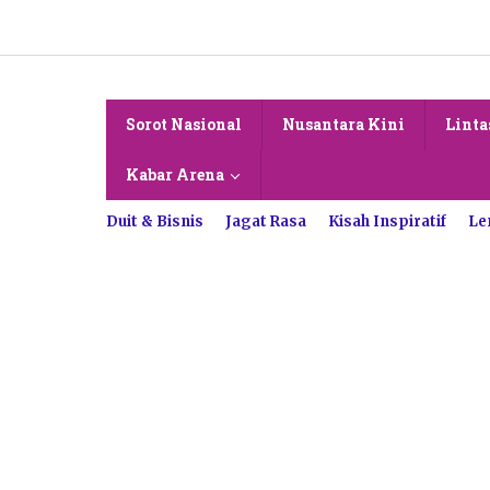
Lewati
ke
konten
Sorot Nasional
Nusantara Kini
Linta
Kabar Arena
Duit & Bisnis
Jagat Rasa
Kisah Inspiratif
Le