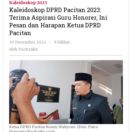
Kaleidoskop 2023
2023:
Kaleidoskop DPRD Pacitan 2023:
Terima
Terima Aspirasi Guru Honorer, Ini
Aspirasi
Pesan dan Harapan Ketua DPRD
Guru
Honorer,
Pacitan
Ini
oleh
30 Desember 2023
-
9 Dilihat
Pesan
Pacitanku
dan
oleh
Pacitanku
Harapan
Ketua
DPRD
Pacitan
Ketua DPRD Pacitan Ronny Wahyono. (Foto: Putro
Primanto/Pacitanku.com)