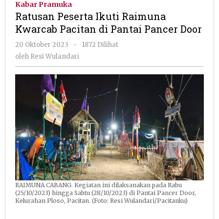
Kabar Pramuka
Raimuna
Ratusan Peserta Ikuti Raimuna
Kwarcab
Kwarcab Pacitan di Pantai Pancer Door
Pacitan
di
oleh
20 Oktober 2023
-
1872 Dilihat
Pantai
Resi
oleh
Resi Wulandari
Pancer
Wulandari
Door
RAIMUNA CABANG. Kegiatan ini dilaksanakan pada Rabu
(25/10/2023) hingga Sabtu (28/10/2023) di Pantai Pancer Door,
Kelurahan Ploso, Pacitan. (Foto: Resi Wulandari/Pacitanku)