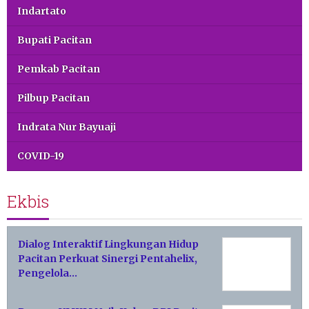
Indartato
Bupati Pacitan
Pemkab Pacitan
Pilbup Pacitan
Indrata Nur Bayuaji
COVID-19
Ekbis
Dialog Interaktif Lingkungan Hidup
Pacitan Perkuat Sinergi Pentahelix,
Pengelola…