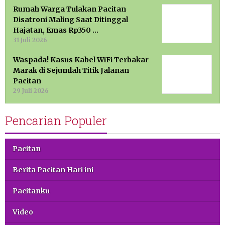
Rumah Warga Tulakan Pacitan
Disatroni Maling Saat Ditinggal
Hajatan, Emas Rp350 …
31 Juli 2026
Waspada! Kasus Kabel WiFi Terbakar
Marak di Sejumlah Titik Jalanan
Pacitan
29 Juli 2026
Pencarian Populer
Pacitan
Berita Pacitan Hari ini
Pacitanku
Video