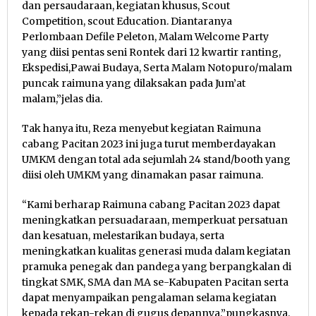
dan persaudaraan, kegiatan khusus, Scout
Competition, scout Education. Diantaranya
Perlombaan Defile Peleton, Malam Welcome Party
yang diisi pentas seni Rontek dari 12 kwartir ranting,
Ekspedisi,Pawai Budaya, Serta Malam Notopuro/malam
puncak raimuna yang dilaksakan pada Jum’at
malam,”jelas dia.
Tak hanya itu, Reza menyebut kegiatan Raimuna
cabang Pacitan 2023 ini juga turut memberdayakan
UMKM dengan total ada sejumlah 24 stand/booth yang
diisi oleh UMKM yang dinamakan pasar raimuna.
“Kami berharap Raimuna cabang Pacitan 2023 dapat
meningkatkan persuadaraan, memperkuat persatuan
dan kesatuan, melestarikan budaya, serta
meningkatkan kualitas generasi muda dalam kegiatan
pramuka penegak dan pandega yang berpangkalan di
tingkat SMK, SMA dan MA se-Kabupaten Pacitan serta
dapat menyampaikan pengalaman selama kegiatan
kepada rekan-rekan di gugus depannya,”pungkasnya.