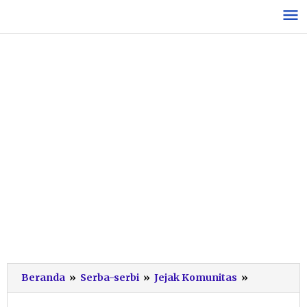
Lewati
ke
konten
Ratusan
Beranda
»
Serba-serbi
»
Jejak Komunitas
»
Peserta
Ikuti