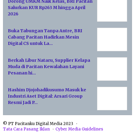
Dorong UMKM Naik Kelas, BRI Pacitan
Salurkan KUR Rp263 M hingga April
2026
Buka Tabungan Tanpa Antre, BRI
Cabang Pacitan Hadirkan Mesin
Digital CS untuk La…
Berkah Libur Nataru, Supplier Kelapa
Muda di Pacitan Kewalahan Layani
Pesanan hi…
Hashim Djojohadikusumo Masuk ke
Industri Aset Digital: Arsari Group
Resmi Jadi P…
© PT Pacitanku Digital Media 2023
Tata Cara Pasang Iklan
Cyber Media Guidelines