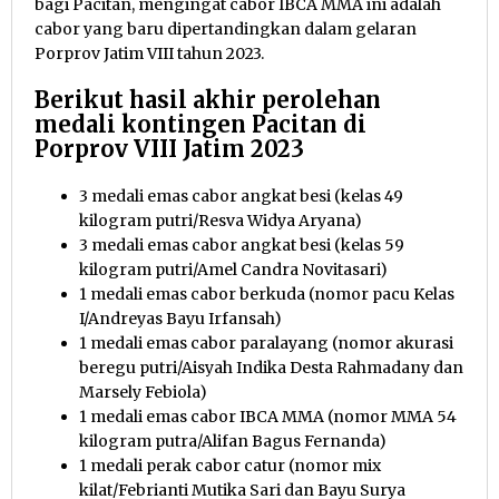
bagi Pacitan, mengingat cabor IBCA MMA ini adalah
cabor yang baru dipertandingkan dalam gelaran
Porprov Jatim VIII tahun 2023.
Berikut hasil akhir perolehan
medali kontingen Pacitan di
Porprov VIII Jatim 2023
3 medali emas cabor angkat besi (kelas 49
kilogram putri/Resva Widya Aryana)
3 medali emas cabor angkat besi (kelas 59
kilogram putri/Amel Candra Novitasari)
1 medali emas cabor berkuda (nomor pacu Kelas
I/Andreyas Bayu Irfansah)
1 medali emas cabor paralayang (nomor akurasi
beregu putri/Aisyah Indika Desta Rahmadany dan
Marsely Febiola)
1 medali emas cabor IBCA MMA (nomor MMA 54
kilogram putra/Alifan Bagus Fernanda)
1 medali perak cabor catur (nomor mix
kilat/Febrianti Mutika Sari dan Bayu Surya