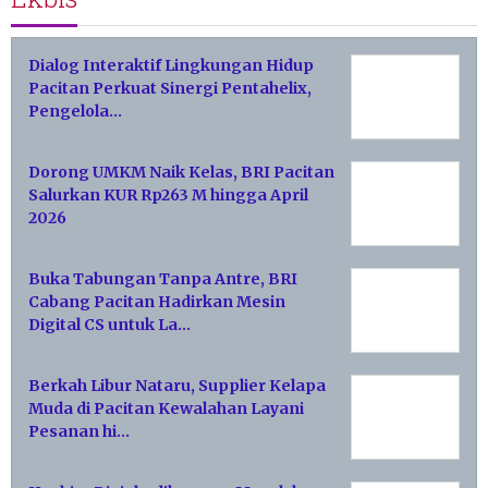
Dialog Interaktif Lingkungan Hidup
Pacitan Perkuat Sinergi Pentahelix,
Pengelola…
Dorong UMKM Naik Kelas, BRI Pacitan
Salurkan KUR Rp263 M hingga April
2026
Buka Tabungan Tanpa Antre, BRI
Cabang Pacitan Hadirkan Mesin
Digital CS untuk La…
Berkah Libur Nataru, Supplier Kelapa
Muda di Pacitan Kewalahan Layani
Pesanan hi…