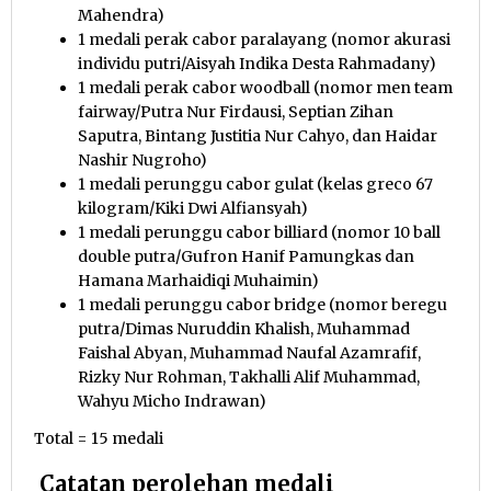
Mahendra)
1 medali perak cabor paralayang (nomor akurasi
individu putri/Aisyah Indika Desta Rahmadany)
1 medali perak cabor woodball (nomor men team
fairway/Putra Nur Firdausi, Septian Zihan
Saputra, Bintang Justitia Nur Cahyo, dan Haidar
Nashir Nugroho)
1 medali perunggu cabor gulat (kelas greco 67
kilogram/Kiki Dwi Alfiansyah)
1 medali perunggu cabor billiard (nomor 10 ball
double putra/Gufron Hanif Pamungkas dan
Hamana Marhaidiqi Muhaimin)
1 medali perunggu cabor bridge (nomor beregu
putra/Dimas Nuruddin Khalish, Muhammad
Faishal Abyan, Muhammad Naufal Azamrafif,
Rizky Nur Rohman, Takhalli Alif Muhammad,
Wahyu Micho Indrawan)
Total = 15 medali
Catatan perolehan medali