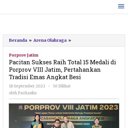
Lewati
ke
konten
Pacitan
Beranda
»
Arena Olahraga
»
Sukses
Raih
Porprov Jatim
Total
Pacitan Sukses Raih Total 15 Medali di
15
Porprov VIII Jatim, Pertahankan
Medali
Tradisi Emas Angkat Besi
di
Porprov
oleh
18 September 2023
-
50 Dilihat
VIII
Pacitanku
oleh
Pacitanku
Jatim,
Pertahankan
Tradisi
Emas
Angkat
Besi