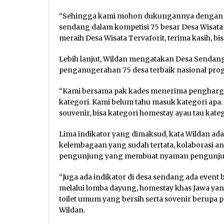
“Sehingga kami mohon dukungannya dengan car
sendang dalam kompetisi 75 besar Desa Wisata
meraih Desa Wisata Tervaforit, terima kasih, b
Lebih lanjut, Wildan mengatakan Desa Sendan
penganugerahan 75 desa terbaik nasional pr
“Kami bersama pak kades menerima penghargaan
kategori. Kami belum tahu masuk kategori apa. A
souvenir, bisa kategori homestay ayau tau kateg
Lima indikator yang dimaksud, kata Wildan ada
kelembagaan yang sudah tertata, kolaborasi a
pengunjung yang membuat nyaman pengunjung s
“Juga ada indikator di desa sendang ada event 
melalui lomba dayung, homestay khas Jawa ya
toilet umum yang bersih serta sovenir berupa
Wildan.