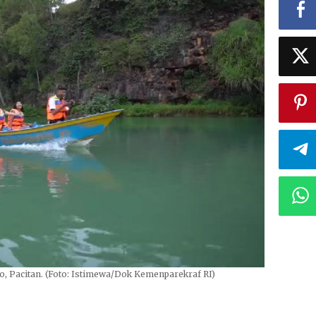
 Pacitan. (Foto: Istimewa/Dok Kemenparekraf RI)