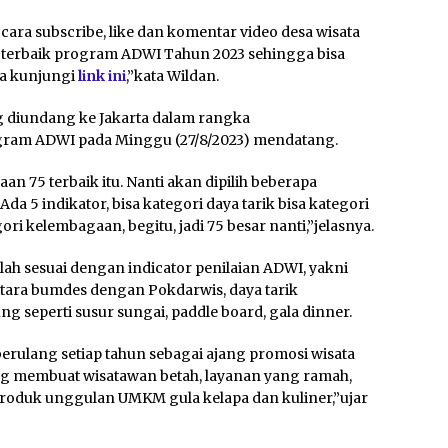
a subscribe, like dan komentar video desa wisata
 terbaik program ADWI Tahun 2023 sehingga bisa
isa kunjungi
link ini
,”kata Wildan.
g diundang ke Jakarta dalam rangka
ogram ADWI pada Minggu (27/8/2023) mendatang.
 75 terbaik itu. Nanti akan dipilih beberapa
da 5 indikator, bisa kategori daya tarik bisa kategori
ori kelembagaan, begitu, jadi 75 besar nanti,”jelasnya.
lah sesuai dengan indicator penilaian ADWI, yakni
ntara bumdes dengan Pokdarwis, daya tarik
eperti susur sungai, paddle board, gala dinner.
berulang setiap tahun sebagai ajang promosi wisata
ng membuat wisatawan betah, layanan yang ramah,
 produk unggulan UMKM gula kelapa dan kuliner,”ujar