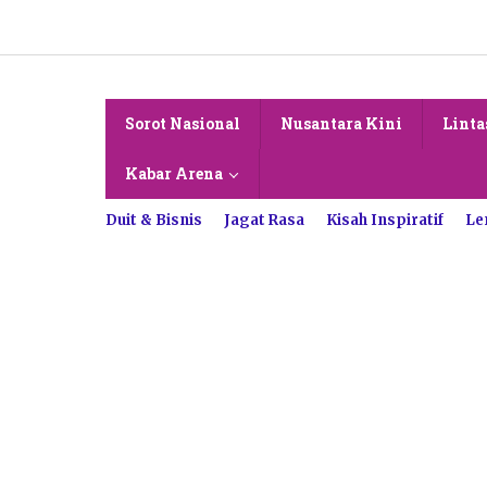
Lewati
ke
konten
Sorot Nasional
Nusantara Kini
Linta
Kabar Arena
Duit & Bisnis
Jagat Rasa
Kisah Inspiratif
Le