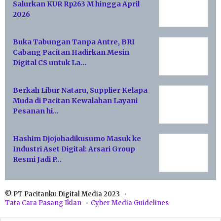
Salurkan KUR Rp263 M hingga April
2026
Buka Tabungan Tanpa Antre, BRI
Cabang Pacitan Hadirkan Mesin
Digital CS untuk La…
Berkah Libur Nataru, Supplier Kelapa
Muda di Pacitan Kewalahan Layani
Pesanan hi…
Hashim Djojohadikusumo Masuk ke
Industri Aset Digital: Arsari Group
Resmi Jadi P…
© PT Pacitanku Digital Media 2023
Tata Cara Pasang Iklan
Cyber Media Guidelines