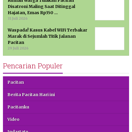
Rumah Warga Tulakan Pacitan
Disatroni Maling Saat Ditinggal
Hajatan, Emas Rp350 …
31 Juli 2026
Waspada! Kasus Kabel WiFi Terbakar
Marak di Sejumlah Titik Jalanan
Pacitan
29 Juli 2026
Pencarian Populer
Pacitan
Berita Pacitan Hari ini
Pacitanku
Video
Indartato