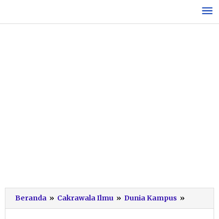
Lewati
ke
konten
Bikin
Beranda
»
Cakrawala Ilmu
»
Dunia Kampus
»
Bangga!
AKN