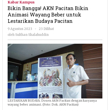
Kabar Kampus
Pacitan
Bikin Bangga! AKN Pacitan Bikin
Bikin
Animasi Wayang Beber untuk
Animasi
Lestarikan Budaya Pacitan
Wayang
Beber
oleh
9 Agustus 2023
-
23 Dilihat
untuk
Sulthan
oleh
Sulthan Shalahuddin
Lestarik
Shalahuddin
Budaya
Pacitan
LESTARIKAN BUDAYA. Dosen AKN Pacitan dengan karyanya
wayang beber animasi. (Foto: Dok. AKN Pacitan)