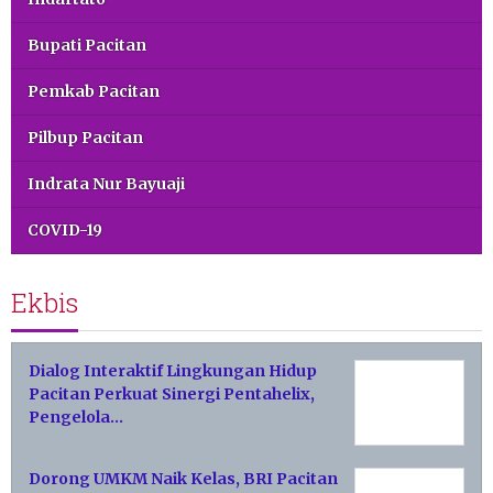
Bupati Pacitan
Pemkab Pacitan
Pilbup Pacitan
Indrata Nur Bayuaji
COVID-19
Ekbis
Dialog Interaktif Lingkungan Hidup
Pacitan Perkuat Sinergi Pentahelix,
Pengelola…
Dorong UMKM Naik Kelas, BRI Pacitan