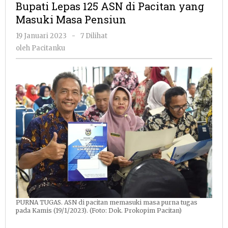
Bupati Lepas 125 ASN di Pacitan yang
ASN
Masuki Masa Pensiun
di
Pacitan
oleh
19 Januari 2023
-
7 Dilihat
yang
Pacitanku
oleh
Pacitanku
Masuki
Masa
Pensiun
PURNA TUGAS. ASN di pacitan memasuki masa purna tugas
pada Kamis (19/1/2023). (Foto: Dok. Prokopim Pacitan)