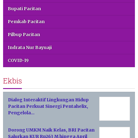
Bupati Pacitan
Pemkab Pacitan
Pilbup Pacitan
Indrata Nur Bayuaji
COVID-19
Ekbis
Dialog Interaktif Lingkungan Hidup
Pacitan Perkuat Sinergi Pentahelix,
Pengelola…
Dorong UMKM Naik Kelas, BRI Pacitan
Salurkan KUR Rp263 M hingga April