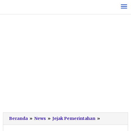
Lewati
ke
konten
Bupati
Beranda
»
News
»
Jejak Pemerintahan
»
Lepas
125