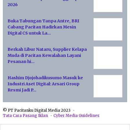
2026
Buka Tabungan Tanpa Antre, BRI
Cabang Pacitan Hadirkan Mesin
Digital CS untuk La…
Berkah Libur Nataru, Supplier Kelapa
Muda di Pacitan Kewalahan Layani
Pesanan hi…
Hashim Djojohadikusumo Masuk ke
Industri Aset Digital: Arsari Group
Resmi Jadi P…
© PT Pacitanku Digital Media 2023
Tata Cara Pasang Iklan
Cyber Media Guidelines