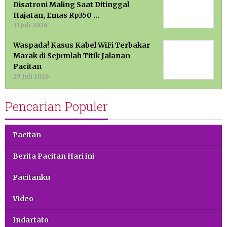
Disatroni Maling Saat Ditinggal
Hajatan, Emas Rp350 …
31 Juli 2026
Waspada! Kasus Kabel WiFi Terbakar
Marak di Sejumlah Titik Jalanan
Pacitan
29 Juli 2026
Pencarian Populer
Pacitan
Berita Pacitan Hari ini
Pacitanku
Video
Indartato