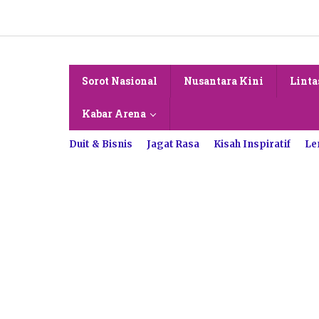
Lewati
ke
konten
Sorot Nasional
Nusantara Kini
Linta
Kabar Arena
Duit & Bisnis
Jagat Rasa
Kisah Inspiratif
Le