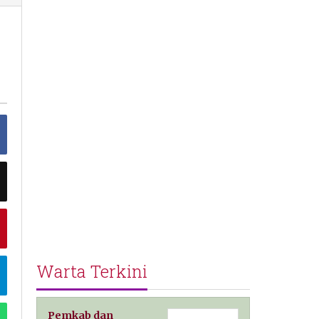
an
Warta Terkini
Pemkab dan