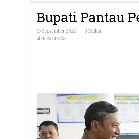
Bupati Pantau 
oleh
13 September 2022
-
0 Dilihat
Pacitanku
oleh
Pacitanku