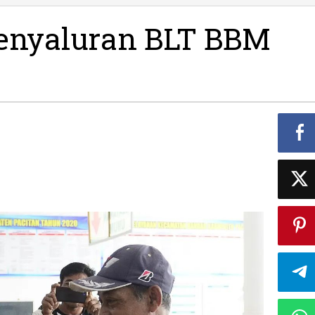
Pantau
Penyalur
Penyaluran BLT BBM
BLT
BBM