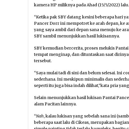
kamera HP miliknya pada Ahad (15/5/2022) lalu.
“Ketika pak SBY datang kesini beberapa hari ya
Pancer Dorr ini mempotret ke arah depan, ke ara
yang saya ambil dari depan sana menuju ke arah
SBY sambil menunjukkan hasil lukisannya.
SBY kemudian bercerita, proses melukis Pantai
tempat menginap, dan dituntaskan saat dirin
tersebut.
“Saya mulai tadi di sini dan belum selesai. Ini c
sederhana. Ini meskipun minimalis dan seder
seperti itu juga bisa indah dilihat,”kata pria ya
Selain menunjukkan hasil lukisan Pantai Panc
alam Pacitan lainnya.
“
Nah
, kalau lukisan yang sebelah sana ini (sam
beberapa saat lalu di Cikeas, merupakan bagian 
simple painting tidak terlalu kompleks, begi