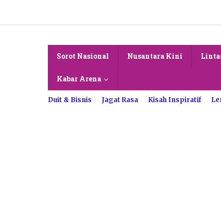
Lewati
ke
konten
Sorot Nasional
Nusantara Kini
Linta
Kabar Arena
Duit & Bisnis
Jagat Rasa
Kisah Inspiratif
Le