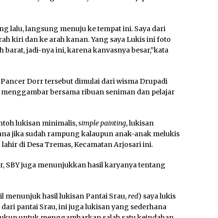
ng lalu, langsung menuju ke tempat ini. Saya dari
h kiri dan ke arah kanan. Yang saya Lukis ini foto
 barat, jadi-nya ini, karena kanvasnya besar,”kata
 Pancer Dorr tersebut dimulai dari wisma Drupadi
ya menggambar bersama ribuan seniman dan pelajar
ontoh lukisan minimalis,
simple painting
, lukisan
hana jika sudah rampung kalaupun anak-anak melukis
ng lahir di Desa Tremas, Kecamatan Arjosari ini.
er, SBY juga menunjukkan hasil karyanya tentang
bil menunjuk hasil lukisan Pantai Srau,
red
) saya lukis
dari pantai Srau, ini juga lukisan yang sederhana
tu cukup untuk menggambarkan salah satu keindahan