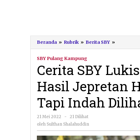
Cerita
Beranda
»
Rubrik
»
Berita SBY
»
SBY
Lukis
SBY Pulang Kampung
Pantai
Cerita SBY Lukis
Pancer
dari
Hasil Jepretan 
Hasil
Jepretan
HP:
Tapi Indah Dilih
Simple
Painting
Tapi
oleh
21 Mei 2022
-
21 Dilihat
Indah
Sulthan
oleh
Sulthan Shalahuddin
Dilihat
Shalahuddin