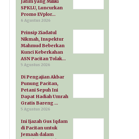
Jatim yang Miliki
SPKLU, Luncurkan
Promo EVplor…
6 Agustus 2026
Prinsip Ziadatul
Nikmah, Inspektur
Mahmud Beberkan
Kunci Keberkahan
ASN Pacitan Tolak…
5 Agustus 2026
Di Pengajian Akbar
Punung Pacitan,
Petani Sepuh Ini
Dapat Hadiah Umrah
Gratis Bareng …
5 Agustus 2026
Ini Ijazah Gus Iqdam
di Pacitan untuk
Jemaah dalam