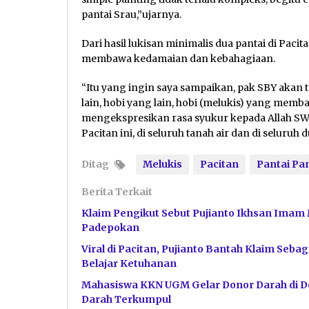
pantai Srau,”ujarnya.
Dari hasil lukisan minimalis dua pantai di Paci
membawa kedamaian dan kebahagiaan.
“Itu yang ingin saya sampaikan, pak SBY akan 
lain, hobi yang lain, hobi (melukis) yang mem
mengekspresikan rasa syukur kepada Allah SW
Pacitan ini, di seluruh tanah air dan di seluruh
Ditag
Melukis
Pacitan
Pantai Pa
Berita Terkait
Klaim Pengikut Sebut Pujianto Ikhsan Imam 
Padepokan
Viral di Pacitan, Pujianto Bantah Klaim Se
Belajar Ketuhanan
Mahasiswa KKN UGM Gelar Donor Darah di De
Darah Terkumpul