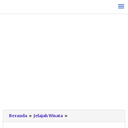
Lewati
ke
konten
Begini
Beranda
»
Jelajah Wisata
»
Momen
AHY-