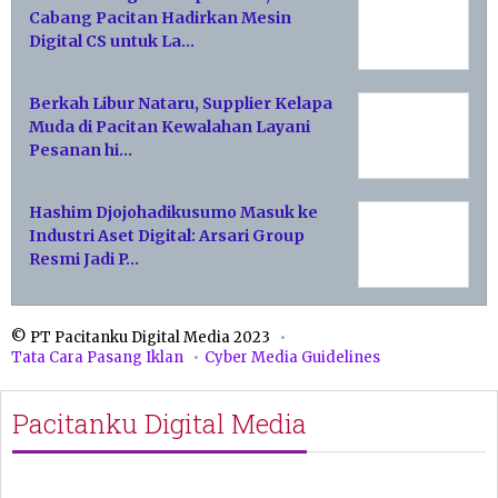
Cabang Pacitan Hadirkan Mesin
Digital CS untuk La…
Berkah Libur Nataru, Supplier Kelapa
Muda di Pacitan Kewalahan Layani
Pesanan hi…
Hashim Djojohadikusumo Masuk ke
Industri Aset Digital: Arsari Group
Resmi Jadi P…
© PT Pacitanku Digital Media 2023
Tata Cara Pasang Iklan
Cyber Media Guidelines
Pacitanku Digital Media