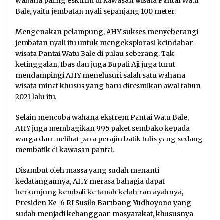
wahana paling esktrim di kawasan wisata Pantai Watu
Bale, yaitu jembatan nyali sepanjang 100 meter.
Mengenakan pelampung, AHY sukses menyeberangi
jembatan nyali itu untuk mengeksplorasi keindahan
wisata Pantai Watu Bale di pulau seberang. Tak
ketinggalan, Ibas dan juga Bupati Aji juga turut
mendampingi AHY menelusuri salah satu wahana
wisata minat khusus yang baru diresmikan awal tahun
2021 lalu itu.
Selain mencoba wahana ekstrem Pantai Watu Bale,
AHY juga membagikan 995 paket sembako kepada
warga dan melihat para perajin batik tulis yang sedang
membatik di kawasan pantai.
Disambut oleh massa yang sudah menanti
kedatangannya, AHY merasa bahagia dapat
berkunjung kembali ke tanah kelahiran ayahnya,
Presiden Ke-6 RI Susilo Bambang Yudhoyono yang
sudah menjadi kebanggaan masyarakat, khususnya