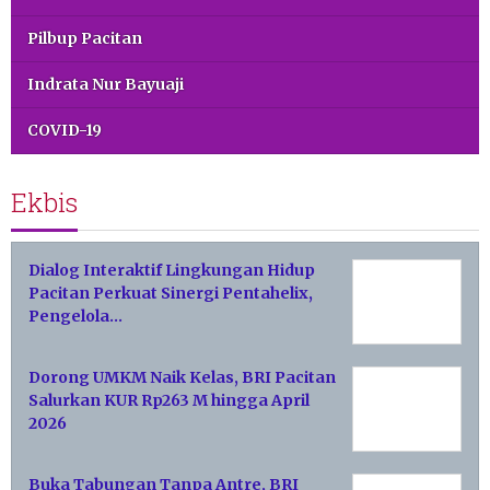
Pilbup Pacitan
Indrata Nur Bayuaji
COVID-19
Ekbis
Dialog Interaktif Lingkungan Hidup
Pacitan Perkuat Sinergi Pentahelix,
Pengelola…
Dorong UMKM Naik Kelas, BRI Pacitan
Salurkan KUR Rp263 M hingga April
2026
Buka Tabungan Tanpa Antre, BRI