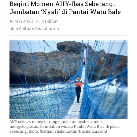
Begini Momen AHY-Ibas Seberangi
Ibas
Jembatan ‘Nyali’ di Pantai Watu Bale
Seberangi
Jembatan
oleh
19 Mei 2022
-
8 Dilihat
‘Nyali’
Sulthan
oleh
Sulthan Shalahuddin
di
Shalahuddin
Pantai
Watu
Bale
AHY sukses menyeberangi jembatan nyali itu untuk
mengeksplorasi keindahan wisata Pantai Watu Bale di pulau
seberang. (Foto: Sulthan Shalahuddin/Pacitanku.com)