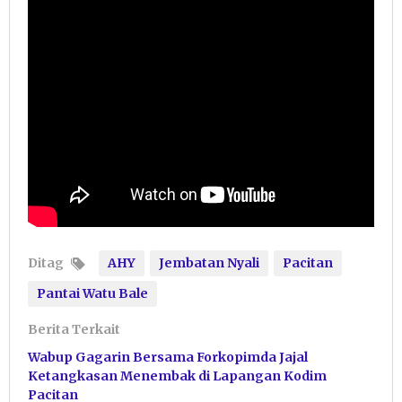
Ditag
AHY
Jembatan Nyali
Pacitan
Pantai Watu Bale
Berita Terkait
Wabup Gagarin Bersama Forkopimda Jajal
Ketangkasan Menembak di Lapangan Kodim
Pacitan