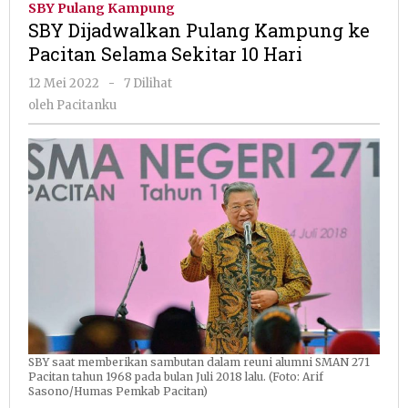
SBY Pulang Kampung
Kampung
SBY Dijadwalkan Pulang Kampung ke
ke
Pacitan Selama Sekitar 10 Hari
Pacitan
Selama
oleh
12 Mei 2022
-
7 Dilihat
Sekitar
Pacitanku
oleh
Pacitanku
10
Hari
SBY saat memberikan sambutan dalam reuni alumni SMAN 271
Pacitan tahun 1968 pada bulan Juli 2018 lalu. (Foto: Arif
Sasono/Humas Pemkab Pacitan)