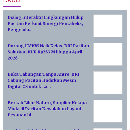
Dialog Interaktif Lingkungan Hidup
Pacitan Perkuat Sinergi Pentahelix,
Pengelola…
Dorong UMKM Naik Kelas, BRI Pacitan
Salurkan KUR Rp263 M hingga April
2026
Buka Tabungan Tanpa Antre, BRI
Cabang Pacitan Hadirkan Mesin
Digital CS untuk La…
Berkah Libur Nataru, Supplier Kelapa
Muda di Pacitan Kewalahan Layani
Pesanan hi…