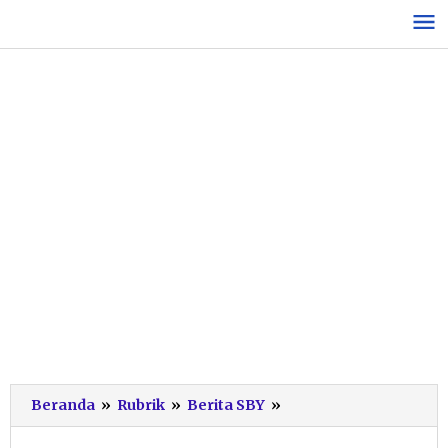
Lewati
ke
konten
SBY
Beranda
»
Rubrik
»
Berita SBY
»
Dijadwalkan
Pulang