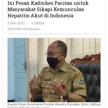
Ini Pesan Kadinkes Pacitan untuk
Pacitan
Masyarakat Sikapi Kemunculan
untuk
Hepatitis Akut di Indonesia
Masyarakat
Sikapi
oleh
6 Mei 2022
-
4 Dilihat
Kemunculan
Putro
oleh
Putro Primanto
Hepatitis
Primanto
Akut
di
Indonesia
Kepala Dinas Kesehatan Pacitan Hendra Purwaka. (Foto: Sulthan