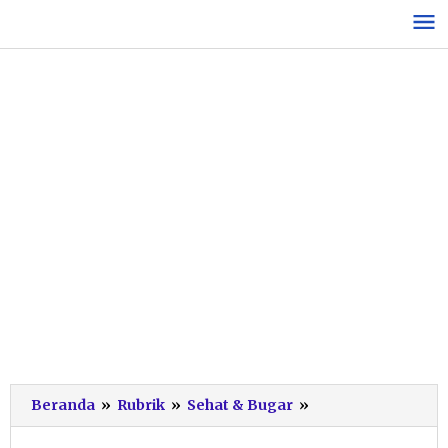
Lewati
ke
konten
Ini
Beranda
»
Rubrik
»
Sehat & Bugar
»
Pesan
Kadinkes