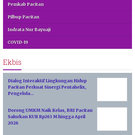
Pemkab Pacitan
Pilbup Pacitan
Indrata Nur Bayuaji
COVID-19
Ekbis
Dialog Interaktif Lingkungan Hidup
Pacitan Perkuat Sinergi Pentahelix,
Pengelola…
Dorong UMKM Naik Kelas, BRI Pacitan
Salurkan KUR Rp263 M hingga April
2026