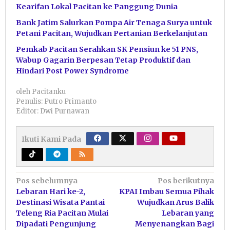
Kearifan Lokal Pacitan ke Panggung Dunia
Bank Jatim Salurkan Pompa Air Tenaga Surya untuk
Petani Pacitan, Wujudkan Pertanian Berkelanjutan
Pemkab Pacitan Serahkan SK Pensiun ke 51 PNS,
Wabup Gagarin Berpesan Tetap Produktif dan
Hindari Post Power Syndrome
oleh
Pacitanku
Penulis: Putro Primanto
Editor: Dwi Purnawan
Ikuti Kami Pada
Navigasi
Pos sebelumnya
Pos berikutnya
Lebaran Hari ke-2,
KPAI Imbau Semua Pihak
pos
Destinasi Wisata Pantai
Wujudkan Arus Balik
Teleng Ria Pacitan Mulai
Lebaran yang
Dipadati Pengunjung
Menyenangkan Bagi