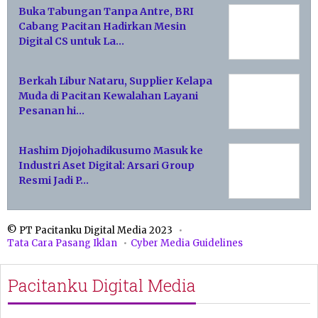
Buka Tabungan Tanpa Antre, BRI
Cabang Pacitan Hadirkan Mesin
Digital CS untuk La…
Berkah Libur Nataru, Supplier Kelapa
Muda di Pacitan Kewalahan Layani
Pesanan hi…
Hashim Djojohadikusumo Masuk ke
Industri Aset Digital: Arsari Group
Resmi Jadi P…
© PT Pacitanku Digital Media 2023
Tata Cara Pasang Iklan
Cyber Media Guidelines
Pacitanku Digital Media