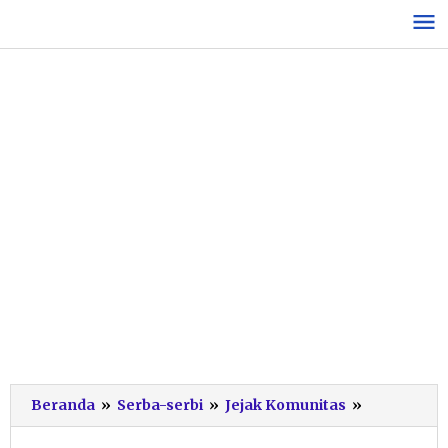
Lewati
ke
konten
Cerita
Beranda
»
Serba-serbi
»
Jejak Komunitas
»
Mas
Yono