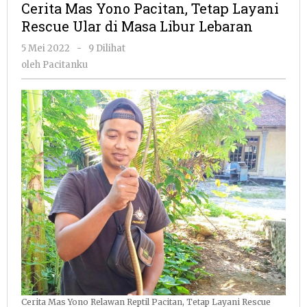
Cerita Mas Yono Pacitan, Tetap Layani
Pacitan,
Rescue Ular di Masa Libur Lebaran
Tetap
Layani
oleh
5 Mei 2022
-
9 Dilihat
Rescue
Pacitanku
oleh
Pacitanku
Ular
di
Masa
Libur
Lebaran
Cerita Mas Yono Relawan Reptil Pacitan, Tetap Layani Rescue