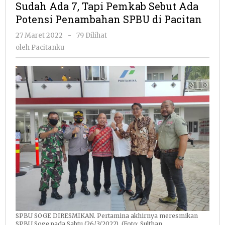
Sudah Ada 7, Tapi Pemkab Sebut Ada
Tapi
Potensi Penambahan SPBU di Pacitan
Pemkab
Sebut
oleh
27 Maret 2022
-
79 Dilihat
Ada
Pacitanku
oleh
Pacitanku
Potensi
Penambahan
SPBU
di
Pacitan
SPBU SOGE DIRESMIKAN. Pertamina akhirnya meresmikan
SPBU Soge pada Sabtu (26/3/2022). (Foto: Sulthan