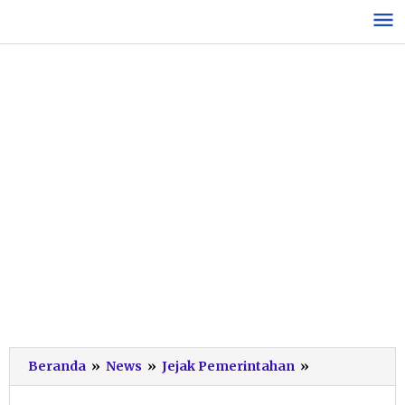
Lewati
ke
konten
Sudah
Beranda
»
News
»
Jejak Pemerintahan
»
Ada
7,