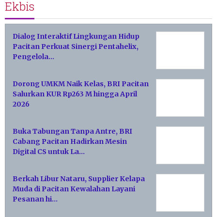
Ekbis
Dialog Interaktif Lingkungan Hidup
Pacitan Perkuat Sinergi Pentahelix,
Pengelola…
Dorong UMKM Naik Kelas, BRI Pacitan
Salurkan KUR Rp263 M hingga April
2026
Buka Tabungan Tanpa Antre, BRI
Cabang Pacitan Hadirkan Mesin
Digital CS untuk La…
Berkah Libur Nataru, Supplier Kelapa
Muda di Pacitan Kewalahan Layani
Pesanan hi…