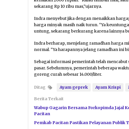
sekarang Rp 10 ribu mas,”ujarnya.
Indra menyebut jika dengan menaikkan hargap
harga minyak masih naik turun. “Ya keuntungan
untung, sekarang berkurang karena lainnya bu
Indra berharap, menjelang ramadhan harga miny
normal. “Ya harapannya jelang ramadhan ini b
Sebagai informasi pemerintah telah mencabut
pasar. Sebelumnya, pemerintah beberapa wak
goreng curah sebesar 14.000/liter.
Ditag
Ayam geprek
Ayam Krispi
Berita Terkait
Wabup Gagarin Bersama Forkopimda Jajal 
Pacitan
Pemkab Pacitan Pastikan Pelayanan Publik 