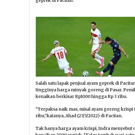
geprek di Pacitan.
Salah satu lapak penjual ayam geprek di Pacit
tingginya harga minyak goreng di Pasar. Pemi
kenaikan berkisar Rp1000 hingga Rp 3 ribu.
“Terpaksa naik mas, misal ayam goreng krispi s
ribu,”katanya, Ahad (27/3/2022) di Pacitan.
Tak hanya harga ayam krispi, Indra menyebut
kenaikan 2000 rupiah. “Kalau tambah nasi, satu 