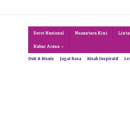
Lewati
ke
konten
Sorot Nasional
Nusantara Kini
Linta
Kabar Arena
Duit & Bisnis
Jagat Rasa
Kisah Inspiratif
Le