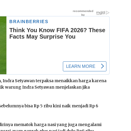
an, Indra Setyawan terpaksa menaikkan harga karena
lik warung Indra Setyawan menjelaskan jika
ebelumnya bisa Rp 5 ribu kini naik menjadi Rp 6
 dirinya mematok harga nasi yang juga mengalami
porsi ayam geprek plus nasi jadi dulu Rp8 ribu,