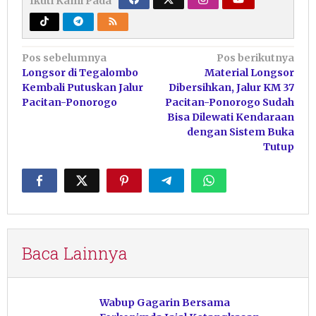
Ikuti Kami Pada
Navigasi
Pos sebelumnya
Pos berikutnya
Longsor di Tegalombo
Material Longsor
pos
Kembali Putuskan Jalur
Dibersihkan, Jalur KM 37
Pacitan-Ponorogo
Pacitan-Ponorogo Sudah
Bisa Dilewati Kendaraan
dengan Sistem Buka
Tutup
Baca Lainnya
Wabup Gagarin Bersama