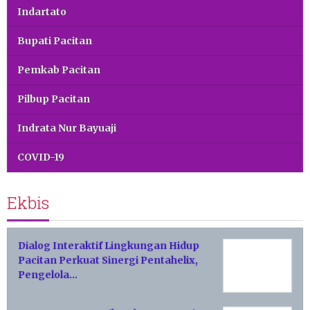
Indartato
Bupati Pacitan
Pemkab Pacitan
Pilbup Pacitan
Indrata Nur Bayuaji
COVID-19
Ekbis
Dialog Interaktif Lingkungan Hidup
Pacitan Perkuat Sinergi Pentahelix,
Pengelola…