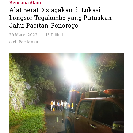
Bencana Alam
di
Alat Berat Disiagakan di Lokasi
Lokasi
Longsor Tegalombo yang Putuskan
Longsor
Jalur Pacitan-Ponorogo
Tegalom
yang
oleh
26 Maret 2022
-
13 Dilihat
Putuska
Pacitanku
oleh
Pacitanku
Jalur
Pacitan-
Ponorog