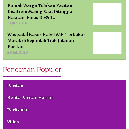
Rumah Warga Tulakan Pacitan
Disatroni Maling Saat Ditinggal
Hajatan, Emas Rp350 …
31 Juli 2026
Waspada! Kasus Kabel WiFi Terbakar
Marak di Sejumlah Titik Jalanan
Pacitan
29 Juli 2026
Pencarian Populer
Pacitan
Berita Pacitan Hari ini
Pacitanku
Video