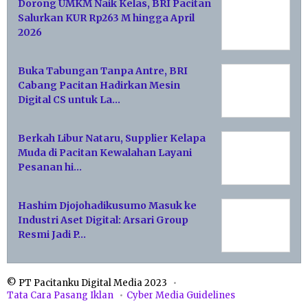
Dorong UMKM Naik Kelas, BRI Pacitan
Salurkan KUR Rp263 M hingga April
2026
Buka Tabungan Tanpa Antre, BRI
Cabang Pacitan Hadirkan Mesin
Digital CS untuk La…
Berkah Libur Nataru, Supplier Kelapa
Muda di Pacitan Kewalahan Layani
Pesanan hi…
Hashim Djojohadikusumo Masuk ke
Industri Aset Digital: Arsari Group
Resmi Jadi P…
© PT Pacitanku Digital Media 2023
Tata Cara Pasang Iklan
Cyber Media Guidelines