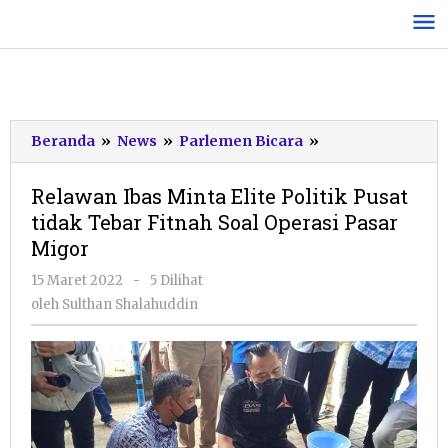
Lewati
ke
konten
Relawan
Beranda
»
News
»
Parlemen Bicara
»
Ibas
Minta
Relawan Ibas Minta Elite Politik Pusat
Elite
tidak Tebar Fitnah Soal Operasi Pasar
Politik
Migor
Pusat
tidak
oleh
15 Maret 2022
-
5 Dilihat
Tebar
Sulthan
oleh
Sulthan Shalahuddin
Fitnah
Shalahuddin
Soal
Operasi
Pasar
Migor