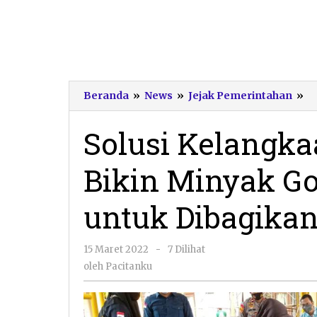
So
Beranda
»
News
»
Jejak Pemerintahan
»
K
Po
Solusi Kelangka
Pa
Bi
Bikin Minyak Go
M
G
da
untuk Dibagika
K
u
Di
oleh
15 Maret 2022
-
7 Dilihat
K
Pacitanku
oleh
Pacitanku
W