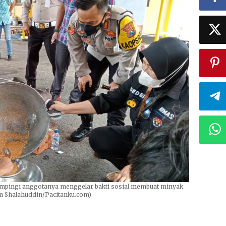
pingi anggotanya menggelar bakti sosial membuat minyak
han Shalahuddin/Pacitanku.com)