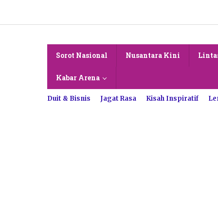
Lewati
ke
konten
Sorot Nasional
Nusantara Kini
Linta
Kabar Arena
Duit & Bisnis
Jagat Rasa
Kisah Inspiratif
Le