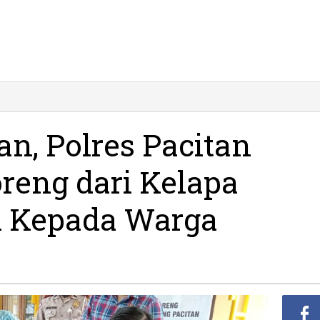
lusi
elangkaan,
lres
an, Polres Pacitan
citan
kin
reng dari Kelapa
inyak
oreng
ri
n Kepada Warga
elapa
ntuk
bagikan
epada
arga