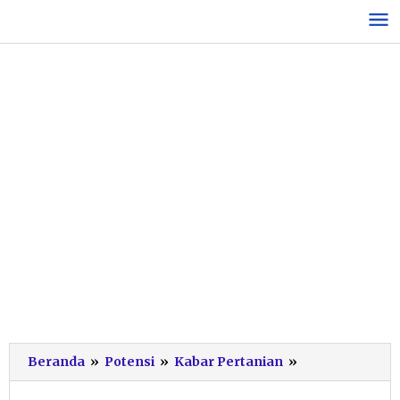
Lewati
ke
konten
Cerita
Beranda
»
Potensi
»
Kabar Pertanian
»
Danur
Suprapto,