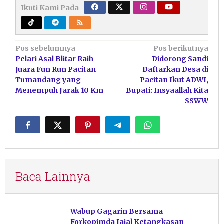
Ikuti Kami Pada
Navigasi
Pos sebelumnya
Pos berikutnya
Pelari Asal Blitar Raih
Didorong Sandi
pos
Juara Fun Run Pacitan
Daftarkan Desa di
Tumandang yang
Pacitan Ikut ADWI,
Menempuh Jarak 10 Km
Bupati: Insyaallah Kita
SSWW
Baca Lainnya
Wabup Gagarin Bersama
Forkopimda Jajal Ketangkasan