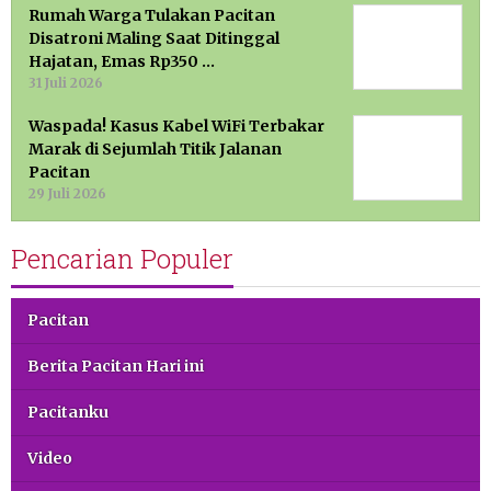
Rumah Warga Tulakan Pacitan
Disatroni Maling Saat Ditinggal
Hajatan, Emas Rp350 …
31 Juli 2026
Waspada! Kasus Kabel WiFi Terbakar
Marak di Sejumlah Titik Jalanan
Pacitan
29 Juli 2026
Pencarian Populer
Pacitan
Berita Pacitan Hari ini
Pacitanku
Video