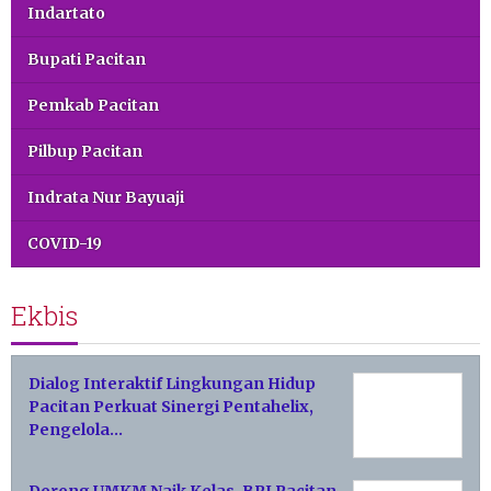
Indartato
Bupati Pacitan
Pemkab Pacitan
Pilbup Pacitan
Indrata Nur Bayuaji
COVID-19
Ekbis
Dialog Interaktif Lingkungan Hidup
Pacitan Perkuat Sinergi Pentahelix,
Pengelola…