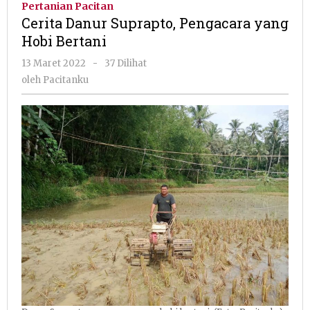
Pertanian Pacitan
Pengacara
Cerita Danur Suprapto, Pengacara yang
yang
Hobi Bertani
Hobi
Bertani
oleh
13 Maret 2022
-
37 Dilihat
Pacitanku
oleh
Pacitanku