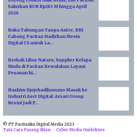
Dorong UMKM Naik Kelas, BRI Pacitan
Salurkan KUR Rp263 M hingga April
2026
Buka Tabungan Tanpa Antre, BRI
Cabang Pacitan Hadirkan Mesin
Digital CS untuk La…
Berkah Libur Nataru, Supplier Kelapa
Muda di Pacitan Kewalahan Layani
Pesanan hi…
Hashim Djojohadikusumo Masuk ke
Industri Aset Digital: Arsari Group
Resmi Jadi P…
© PT Pacitanku Digital Media 2023
Tata Cara Pasang Iklan
Cyber Media Guidelines