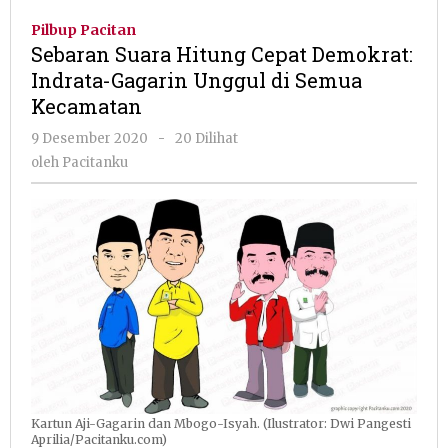
Hitung
Pilbup Pacitan
Cepat
Sebaran Suara Hitung Cepat Demokrat:
Demokrat:
Indrata-Gagarin Unggul di Semua
Indrata-
Kecamatan
Gagarin
Unggul
oleh
9 Desember 2020
-
20 Dilihat
di
Pacitanku
oleh
Pacitanku
Semua
Kecamatan
Kartun Aji-Gagarin dan Mbogo-Isyah. (Ilustrator: Dwi Pangesti
Aprilia/Pacitanku.com)