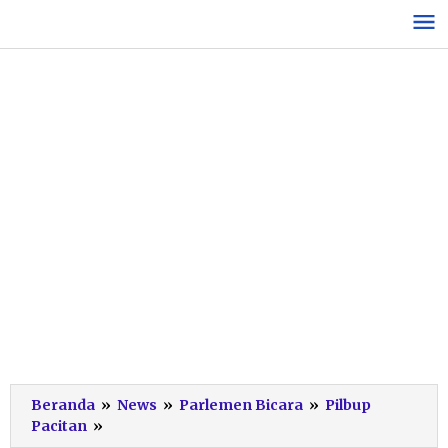
Lewati
ke
konten
Beranda
»
News
»
Parlemen Bicara
»
Pilbup
Sebaran
Pacitan
»
Suara