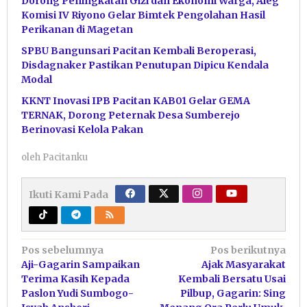
Dorong Peningkatan Gizi dan Ekonomi Warga, Aleg
Komisi IV Riyono Gelar Bimtek Pengolahan Hasil
Perikanan di Magetan
SPBU Bangunsari Pacitan Kembali Beroperasi,
Disdagnaker Pastikan Penutupan Dipicu Kendala
Modal
KKNT Inovasi IPB Pacitan KAB01 Gelar GEMA
TERNAK, Dorong Peternak Desa Sumberejo
Berinovasi Kelola Pakan
oleh
Pacitanku
Ikuti Kami Pada
Navigasi
Pos sebelumnya
Pos berikutnya
Aji-Gagarin Sampaikan
Ajak Masyarakat
pos
Terima Kasih Kepada
Kembali Bersatu Usai
Paslon Yudi Sumbogo-
Pilbup, Gagarin: Sing