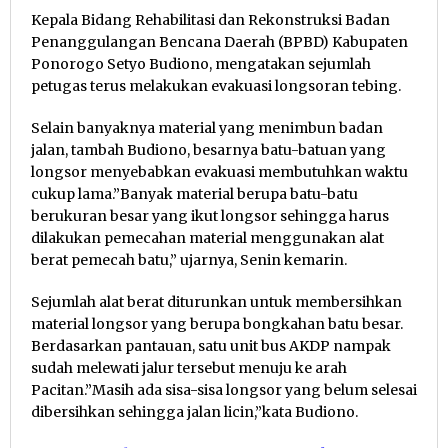
Kepala Bidang Rehabilitasi dan Rekonstruksi Badan
Penanggulangan Bencana Daerah (BPBD) Kabupaten
Ponorogo Setyo Budiono, mengatakan sejumlah
petugas terus melakukan evakuasi longsoran tebing.
Selain banyaknya material yang menimbun badan
jalan, tambah Budiono, besarnya batu-batuan yang
longsor menyebabkan evakuasi membutuhkan waktu
cukup lama.”Banyak material berupa batu-batu
berukuran besar yang ikut longsor sehingga harus
dilakukan pemecahan material menggunakan alat
berat pemecah batu,” ujarnya, Senin kemarin.
Sejumlah alat berat diturunkan untuk membersihkan
material longsor yang berupa bongkahan batu besar.
Berdasarkan pantauan, satu unit bus AKDP nampak
sudah melewati jalur tersebut menuju ke arah
Pacitan.”Masih ada sisa-sisa longsor yang belum selesai
dibersihkan sehingga jalan licin,”kata Budiono.