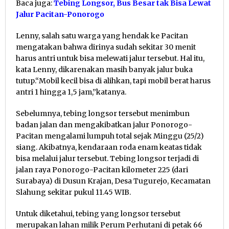
Baca juga:
T
ebing Longsor, Bus Besar tak Bisa Lewat
Jalur Pacitan-Ponorogo
Lenny, salah satu warga yang hendak ke Pacitan
mengatakan bahwa dirinya sudah sekitar 30 menit
harus antri untuk bisa melewati jalur tersebut. Hal itu,
kata Lenny, dikarenakan masih banyak jalur buka
tutup.“Mobil kecil bisa di alihkan, tapi mobil berat harus
antri 1 hingga 1,5 jam,”katanya.
Sebelumnya, tebing longsor tersebut menimbun
badan jalan dan mengakibatkan jalur Ponorogo-
Pacitan mengalami lumpuh total sejak Minggu (25/2)
siang. Akibatnya, kendaraan roda enam keatas tidak
bisa melalui jalur tersebut. Tebing longsor terjadi di
jalan raya Ponorogo-Pacitan kilometer 225 (dari
Surabaya) di Dusun Krajan, Desa Tugurejo, Kecamatan
Slahung sekitar pukul 11.45 WIB.
Untuk diketahui, tebing yang longsor tersebut
merupakan lahan milik Perum Perhutani di petak 66