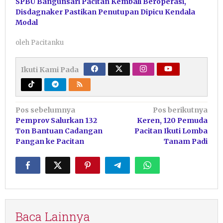
SPBU Bangunsari Pacitan Kembali Beroperasi,
Disdagnaker Pastikan Penutupan Dipicu Kendala
Modal
oleh
Pacitanku
Ikuti Kami Pada
Navigasi
Pos sebelumnya
Pos berikutnya
Pemprov Salurkan 132
Keren, 120 Pemuda
pos
Ton Bantuan Cadangan
Pacitan Ikuti Lomba
Pangan ke Pacitan
Tanam Padi
Baca Lainnya