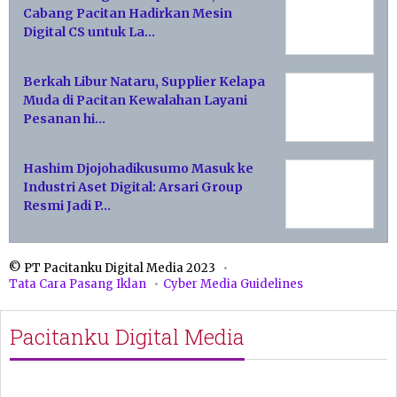
Cabang Pacitan Hadirkan Mesin
Digital CS untuk La…
Berkah Libur Nataru, Supplier Kelapa
Muda di Pacitan Kewalahan Layani
Pesanan hi…
Hashim Djojohadikusumo Masuk ke
Industri Aset Digital: Arsari Group
Resmi Jadi P…
© PT Pacitanku Digital Media 2023
Tata Cara Pasang Iklan
Cyber Media Guidelines
Pacitanku Digital Media