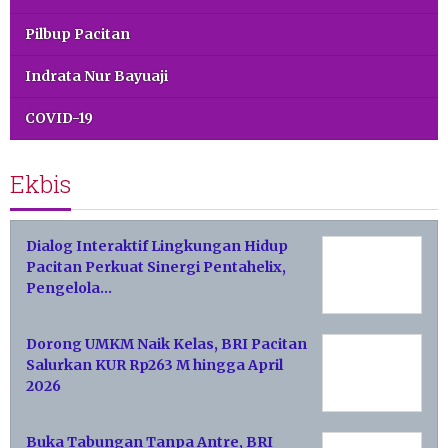
Pilbup Pacitan
Indrata Nur Bayuaji
COVID-19
Ekbis
Dialog Interaktif Lingkungan Hidup
Pacitan Perkuat Sinergi Pentahelix,
Pengelola…
Dorong UMKM Naik Kelas, BRI Pacitan
Salurkan KUR Rp263 M hingga April
2026
Buka Tabungan Tanpa Antre, BRI