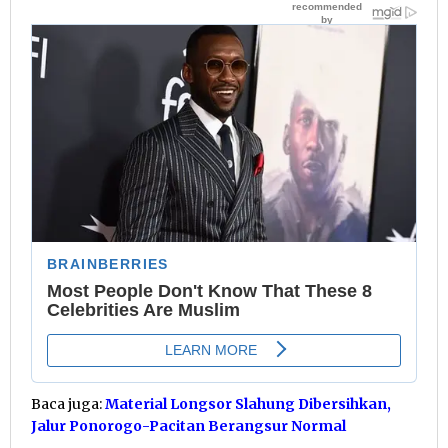
Baca juga:
Material Longsor Slahung Dibersihkan,
Jalur Ponorogo-Pacitan Berangsur Normal