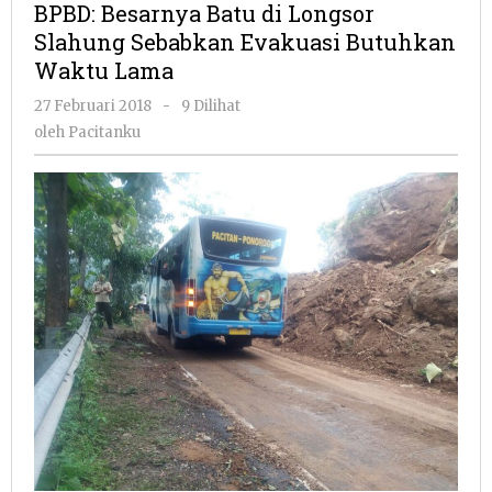
BPBD: Besarnya Batu di Longsor
di
Slahung Sebabkan Evakuasi Butuhkan
Longsor
Waktu Lama
Slahung
Sebabka
oleh
27 Februari 2018
-
9 Dilihat
Evakuasi
Pacitanku
oleh
Pacitanku
Butuhka
Waktu
Lama