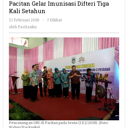
Pacitan Gelar Imunisasi Difteri Tiga
Difteri
Kali Setahun
Tiga
Kali
oleh
13 Februari 2018
-
7 Dilihat
Setahun
Pacitanku
oleh
Pacitanku
Pencanangan ORI di Pacitan pada Senin (13/2/2018). (Foto:
Wahyu/Pacitanku)