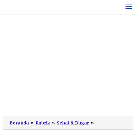
Lewati
ke
konten
Pacitan
Beranda
»
Rubrik
»
Sehat & Bugar
»
Gelar
Imunisasi