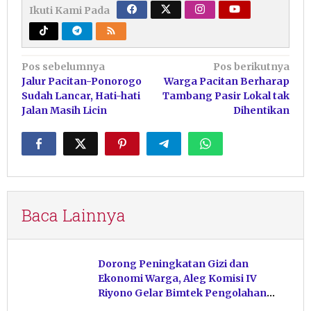
Ikuti Kami Pada
Navigasi
Pos sebelumnya
Pos berikutnya
Jalur Pacitan-Ponorogo
Warga Pacitan Berharap
pos
Sudah Lancar, Hati-hati
Tambang Pasir Lokal tak
Jalan Masih Licin
Dihentikan
Baca Lainnya
Dorong Peningkatan Gizi dan
Ekonomi Warga, Aleg Komisi IV
Riyono Gelar Bimtek Pengolahan
Hasil Perikanan di Magetan