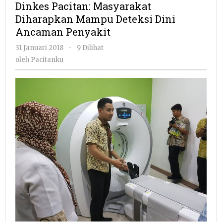
Dinkes Pacitan: Masyarakat
Diharapkan
Diharapkan Mampu Deteksi Dini
Mampu
Ancaman Penyakit
Deteksi
Dini
oleh
31 Januari 2018
-
9 Dilihat
Ancaman
Pacitanku
oleh
Pacitanku
Penyakit