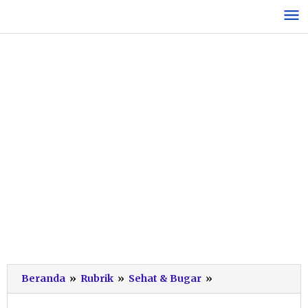
Lewati
ke
konten
Dinkes
Beranda
»
Rubrik
»
Sehat & Bugar
»
Pacitan:
Masyarakat