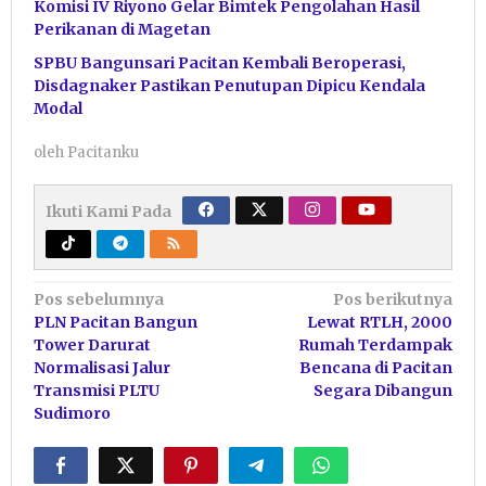
Komisi IV Riyono Gelar Bimtek Pengolahan Hasil
Perikanan di Magetan
SPBU Bangunsari Pacitan Kembali Beroperasi,
Disdagnaker Pastikan Penutupan Dipicu Kendala
Modal
oleh
Pacitanku
Ikuti Kami Pada
Navigasi
Pos sebelumnya
Pos berikutnya
PLN Pacitan Bangun
Lewat RTLH, 2000
pos
Tower Darurat
Rumah Terdampak
Normalisasi Jalur
Bencana di Pacitan
Transmisi PLTU
Segara Dibangun
Sudimoro