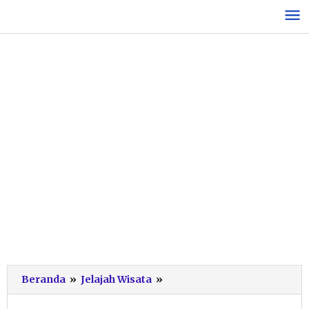
Lewati
ke
konten
Jalur
Beranda
»
Jelajah Wisata
»
Wisata
ke