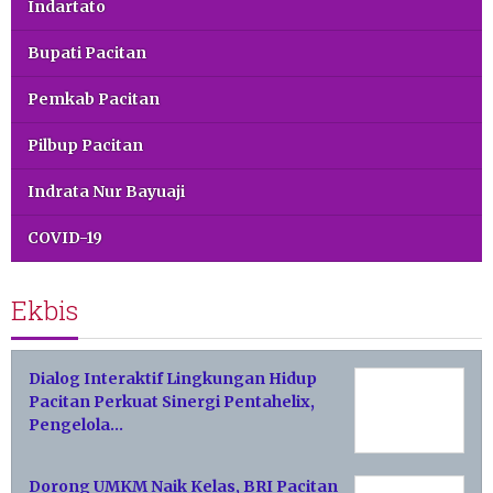
Indartato
Bupati Pacitan
Pemkab Pacitan
Pilbup Pacitan
Indrata Nur Bayuaji
COVID-19
Ekbis
Dialog Interaktif Lingkungan Hidup
Pacitan Perkuat Sinergi Pentahelix,
Pengelola…
Dorong UMKM Naik Kelas, BRI Pacitan