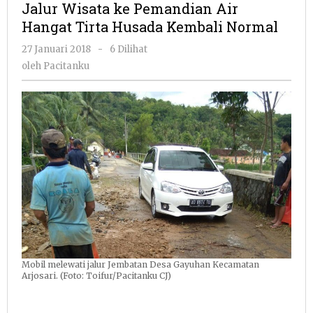
Jalur Wisata ke Pemandian Air
Pemandian
Hangat Tirta Husada Kembali Normal
Air
Hangat
oleh
27 Januari 2018
-
6 Dilihat
Tirta
Pacitanku
oleh
Pacitanku
Husada
Kembali
Normal
Mobil melewati jalur Jembatan Desa Gayuhan Kecamatan
Arjosari. (Foto: Toifur/Pacitanku CJ)