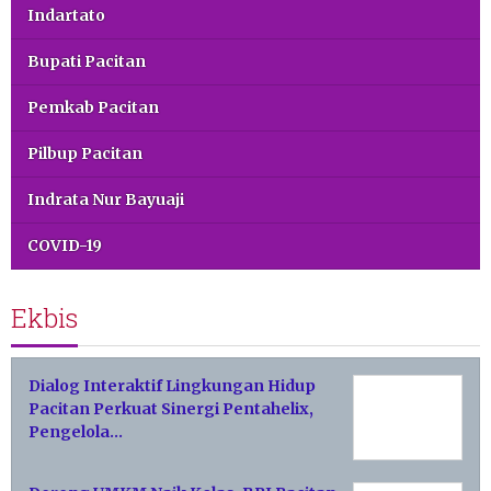
Indartato
Bupati Pacitan
Pemkab Pacitan
Pilbup Pacitan
Indrata Nur Bayuaji
COVID-19
Ekbis
Dialog Interaktif Lingkungan Hidup
Pacitan Perkuat Sinergi Pentahelix,
Pengelola…