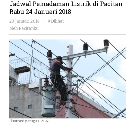
Jadwal Pemadaman Listrik di Pacitan
di
Rabu 24 Januari 2018
Pacitan
Rabu
oleh
23 Januari 2018
-
9 Dilihat
24
Pacitanku
oleh
Pacitanku
Januari
2018
Ilustrasi petugas PLN