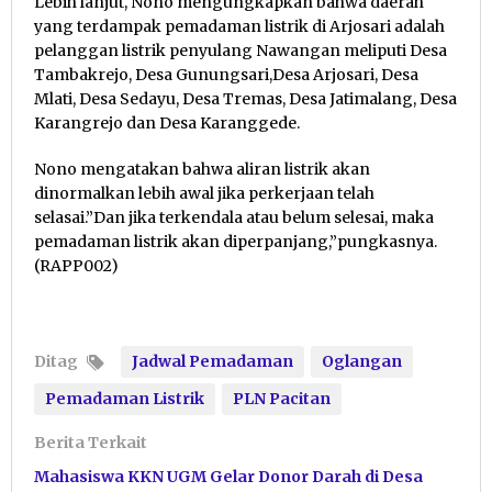
Lebih lanjut, Nono mengungkapkan bahwa daerah
yang terdampak pemadaman listrik di Arjosari adalah
pelanggan listrik penyulang Nawangan meliputi Desa
Tambakrejo, Desa Gunungsari,Desa Arjosari, Desa
Mlati, Desa Sedayu, Desa Tremas, Desa Jatimalang, Desa
Karangrejo dan Desa Karanggede.
Nono mengatakan bahwa aliran listrik akan
dinormalkan lebih awal jika perkerjaan telah
selasai.”Dan jika terkendala atau belum selesai, maka
pemadaman listrik akan diperpanjang,”pungkasnya.
(RAPP002)
Ditag
Jadwal Pemadaman
Oglangan
Pemadaman Listrik
PLN Pacitan
Berita Terkait
Mahasiswa KKN UGM Gelar Donor Darah di Desa