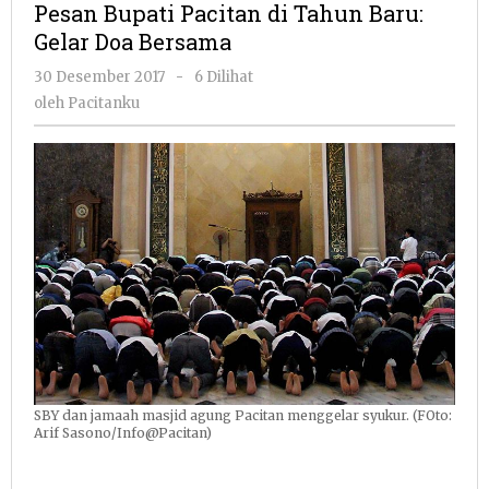
Pesan Bupati Pacitan di Tahun Baru:
di
Gelar Doa Bersama
Tahun
Baru:
oleh
30 Desember 2017
-
6 Dilihat
Gelar
Pacitanku
oleh
Pacitanku
Doa
Bersama
SBY dan jamaah masjid agung Pacitan menggelar syukur. (FOto:
Arif Sasono/Info@Pacitan)