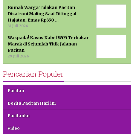
Rumah Warga Tulakan Pacitan
Disatroni Maling Saat Ditinggal
Hajatan, Emas Rp350 …
31 Juli 2026
Waspada! Kasus Kabel WiFi Terbakar
Marak di Sejumlah Titik Jalanan
Pacitan
29 Juli 2026
Pencarian Populer
Pacitan
Berita Pacitan Hari ini
Pacitanku
Video