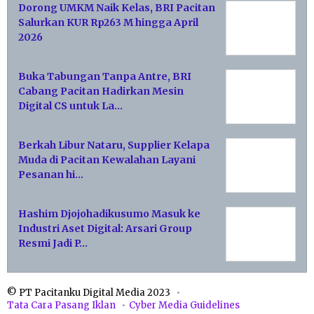
Dorong UMKM Naik Kelas, BRI Pacitan
Salurkan KUR Rp263 M hingga April
2026
Buka Tabungan Tanpa Antre, BRI
Cabang Pacitan Hadirkan Mesin
Digital CS untuk La…
Berkah Libur Nataru, Supplier Kelapa
Muda di Pacitan Kewalahan Layani
Pesanan hi…
Hashim Djojohadikusumo Masuk ke
Industri Aset Digital: Arsari Group
Resmi Jadi P…
© PT Pacitanku Digital Media 2023
Tata Cara Pasang Iklan
Cyber Media Guidelines