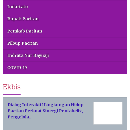
Indartato
Bupati Pacitan
Pemkab Pacitan
Pilbup Pacitan
Indrata Nur Bayuaji
COVID-19
Ekbis
Dialog Interaktif Lingkungan Hidup
Pacitan Perkuat Sinergi Pentahelix,
Pengelola…