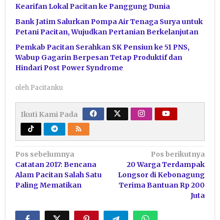
Kearifan Lokal Pacitan ke Panggung Dunia
Bank Jatim Salurkan Pompa Air Tenaga Surya untuk
Petani Pacitan, Wujudkan Pertanian Berkelanjutan
Pemkab Pacitan Serahkan SK Pensiun ke 51 PNS,
Wabup Gagarin Berpesan Tetap Produktif dan
Hindari Post Power Syndrome
oleh
Pacitanku
Ikuti Kami Pada
Navigasi
Pos sebelumnya
Pos berikutnya
Catatan 2017: Bencana
20 Warga Terdampak
pos
Alam Pacitan Salah Satu
Longsor di Kebonagung
Paling Mematikan
Terima Bantuan Rp 200
Juta