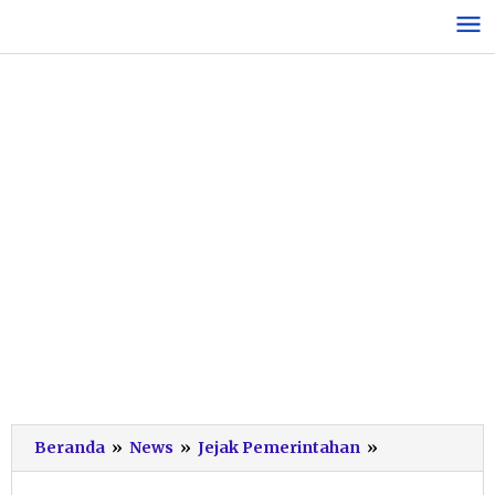
Lewati
ke
konten
Pesan
Beranda
»
News
»
Jejak Pemerintahan
»
Bupati
Pacitan