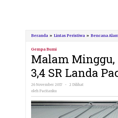
Beranda
»
Lintas Peristiwa
»
Bencana Ala
Gempa Bumi
Malam Minggu,
3,4 SR Landa Pa
oleh
26 November 2017
-
2 Dilihat
Pacitanku
oleh
Pacitanku