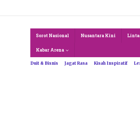
Lewati
ke
konten
Sorot Nasional
Nusantara Kini
Linta
Kabar Arena
Duit & Bisnis
Jagat Rasa
Kisah Inspiratif
Le