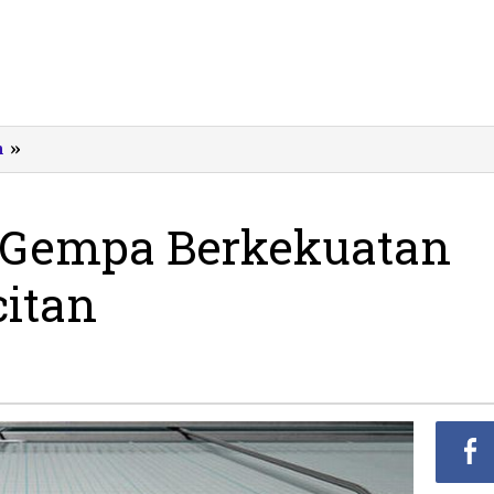
Malam
m
»
Minggu,
Gempa
Berkekuatan
 Gempa Berkekuatan
3,4
SR
citan
Landa
Pacitan